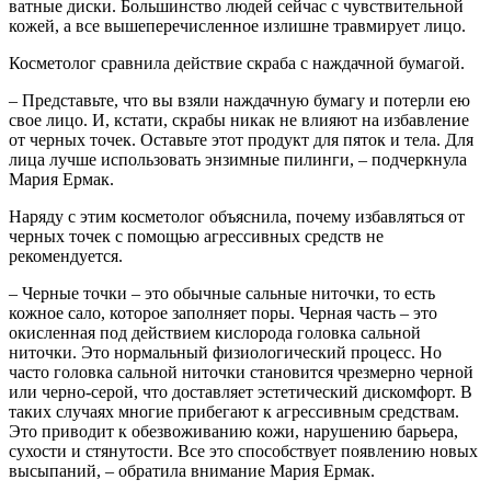
ватные диски. Большинство людей сейчас с чувствительной
кожей, а все вышеперечисленное излишне травмирует лицо.
Косметолог сравнила действие скраба с наждачной бумагой.
– Представьте, что вы взяли наждачную бумагу и потерли ею
свое лицо. И, кстати, скрабы никак не влияют на избавление
от черных точек. Оставьте этот продукт для пяток и тела. Для
лица лучше использовать энзимные пилинги, – подчеркнула
Мария Ермак.
Наряду с этим косметолог объяснила, почему избавляться от
черных точек с помощью агрессивных средств не
рекомендуется.
– Черные точки – это обычные сальные ниточки, то есть
кожное сало, которое заполняет поры. Черная часть – это
окисленная под действием кислорода головка сальной
ниточки. Это нормальный физиологический процесс. Но
часто головка сальной ниточки становится чрезмерно черной
или черно-серой, что доставляет эстетический дискомфорт. В
таких случаях многие прибегают к агрессивным средствам.
Это приводит к обезвоживанию кожи, нарушению барьера,
сухости и стянутости. Все это способствует появлению новых
высыпаний, – обратила внимание Мария Ермак.