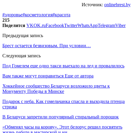
Источник:
onlinebrest.by
#здоровье
#косметология
#красота
215
Поделится
VK
OK.ru
Facebook
Twitter
WhatsApp
Telegram
Viber
Предыдущая запись
Брест остается безвизовым. При условии…
Следующая запись
Под Гомелем еще одно такси выехало на лед и провалилось
Вам также могут понравиться
Еще от автора
Хоккейное сообщество Беларуси возложило цветы к
Монументу Победы в Минске
Подарок с неба. Как гомельчанка спасла и выходила птенца
стрижа
В Беларуси запретили популярный стиральный порошок
«Обменял часы на корову». Этот белорус решил посвятить
жизнь работе в мастерской и ни…