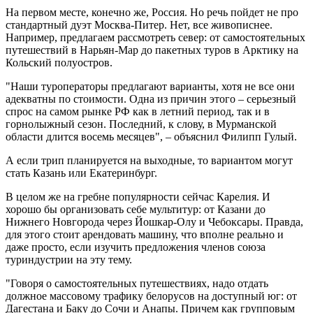
На первом месте, конечно же, Россия. Но речь пойдет не про
стандартный дуэт Москва-Питер. Нет, все живописнее.
Например, предлагаем рассмотреть север: от самостоятельных
путешествий в Нарьян-Мар до пакетных туров в Арктику на
Кольский полуостров.
"Наши туроператоры предлагают варианты, хотя не все они
адекватны по стоимости. Одна из причин этого – серьезный
спрос на самом рынке РФ как в летний период, так и в
горнолыжный сезон. Последний, к слову, в Мурманской
области длится восемь месяцев", – объяснил Филипп Гулый.
А если трип планируется на выходные, то вариантом могут
стать Казань или Екатеринбург.
В целом же на гребне популярности сейчас Карелия. И
хорошо бы организовать себе мультитур: от Казани до
Нижнего Новгорода через Йошкар-Олу и Чебоксары. Правда,
для этого стоит арендовать машину, что вполне реально и
даже просто, если изучить предложения членов союза
туриндустрии на эту тему.
"Говоря о самостоятельных путешествиях, надо отдать
должное массовому трафику белорусов на доступный юг: от
Дагестана и Баку до Сочи и Анапы. Причем как групповым