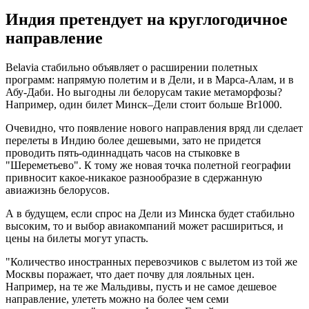
Индия претендует на круглогодичное
направление
Belavia стабильно объявляет о расширении полетных
программ: напрямую полетим и в Дели, и в Марса-Алам, и в
Абу-Даби. Но выгодны ли белорусам такие метаморфозы?
Например, один билет Минск–Дели стоит больше Br1000.
Очевидно, что появление нового направления вряд ли сделает
перелеты в Индию более дешевыми, зато не придется
проводить пять-одиннадцать часов на стыковке в
"Шереметьево". К тому же новая точка полетной географии
привносит какое-никакое разнообразие в сдержанную
авиажизнь белорусов.
А в будущем, если спрос на Дели из Минска будет стабильно
высоким, то и выбор авиакомпаний может расшириться, и
цены на билеты могут упасть.
"Количество иностранных перевозчиков с вылетом из той же
Москвы поражает, что дает почву для лояльных цен.
Например, на те же Мальдивы, пусть и не самое дешевое
направление, улететь можно на более чем семи