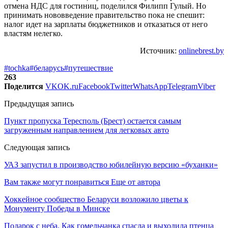
отмена НДС для гостиниц, поделился Филипп Гулый. Но
принимать нововведение правительство пока не спешит:
налог идет на зарплаты бюджетников и отказаться от него
властям нелегко.
Источник:
onlinebrest.by
#tochka
#беларусь
#путешествие
263
Поделится
VK
OK.ru
Facebook
Twitter
WhatsApp
Telegram
Viber
Предыдущая запись
Пункт пропуска Тересполь (Брест) остается самым
загруженным направлением для легковых авто
Следующая запись
УАЗ запустил в производство юбилейную версию «буханки»
Вам также могут понравиться
Еще от автора
Хоккейное сообщество Беларуси возложило цветы к
Монументу Победы в Минске
Подарок с неба. Как гомельчанка спасла и выходила птенца