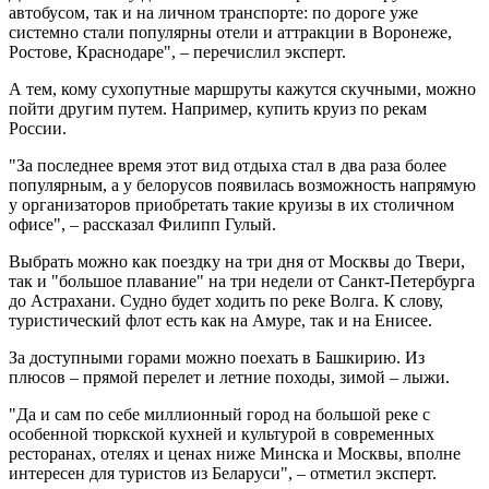
автобусом, так и на личном транспорте: по дороге уже
системно стали популярны отели и аттракции в Воронеже,
Ростове, Краснодаре", – перечислил эксперт.
А тем, кому сухопутные маршруты кажутся скучными, можно
пойти другим путем. Например, купить круиз по рекам
России.
"За последнее время этот вид отдыха стал в два раза более
популярным, а у белорусов появилась возможность напрямую
у организаторов приобретать такие круизы в их столичном
офисе", – рассказал Филипп Гулый.
Выбрать можно как поездку на три дня от Москвы до Твери,
так и "большое плавание" на три недели от Санкт-Петербурга
до Астрахани. Судно будет ходить по реке Волга. К слову,
туристический флот есть как на Амуре, так и на Енисее.
За доступными горами можно поехать в Башкирию. Из
плюсов – прямой перелет и летние походы, зимой – лыжи.
"Да и сам по себе миллионный город на большой реке с
особенной тюркской кухней и культурой в современных
ресторанах, отелях и ценах ниже Минска и Москвы, вполне
интересен для туристов из Беларуси", – отметил эксперт.