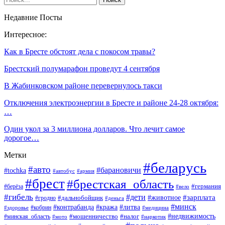
Недавние Посты
Интересное:
Как в Бресте обстоят дела с покосом травы?
Брестский полумарафон проведут 4 сентября
В Жабинковском районе перевернулось такси
Отключения электроэнергии в Бресте и районе 24-28 октября:
…
Один укол за 3 миллиона долларов. Что лечит самое
дорогое…
Метки
#беларусь
#авто
#барановичи
#tochka
#автобус
#армия
#брест
#брестская_область
#германия
#берёза
#вело
#гибель
#дети
#животное
#зарплата
#дальнобойщик
#гродно
#деньга
#минск
#контрабанда
#кража
#литва
#кобрин
#здоровье
#медицина
#мошенничество
#налог
#недвижимость
#минская_область
#мото
#наркотик