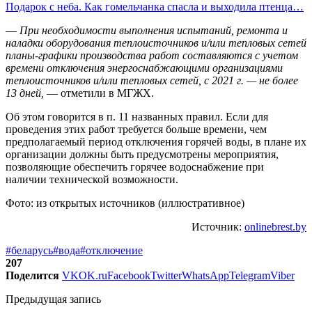
Подарок с неба. Как гомельчанка спасла и выходила птенца…
—
При необходимости выполнения испытаний, ремонта и
наладки оборудования теплоисточников и/или тепловых сетей
планы-графики производства работ составляются с учетом
времени отключения энергоснабжающими организациями
теплоисточников и/или тепловых сетей, с 2021 г. — не более
13 дней,
— отметили в МГЖХ.
Об этом говорится в п. 11 названных правил. Если для
проведения этих работ требуется больше времени, чем
предполагаемый период отключения горячей воды, в плане их
организации должны быть предусмотрены мероприятия,
позволяющие обеспечить горячее водоснабжение при
наличии технической возможности.
Фото: из открытых источников (иллюстративное)
Источник:
onlinebrest.by
#беларусь
#вода
#отключение
207
Поделится
VK
OK.ru
Facebook
Twitter
WhatsApp
Telegram
Viber
Предыдущая запись