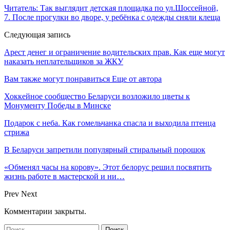
Читатель: Так выглядит детская площадка по ул.Шоссейной,
7. После прогулки во дворе, у ребёнка с одежды сняли клеща
Следующая запись
Арест денег и ограничение водительских прав. Как еще могут
наказать неплательщиков за ЖКУ
Вам также могут понравиться
Еще от автора
Хоккейное сообщество Беларуси возложило цветы к
Монументу Победы в Минске
Подарок с неба. Как гомельчанка спасла и выходила птенца
стрижа
В Беларуси запретили популярный стиральный порошок
«Обменял часы на корову». Этот белорус решил посвятить
жизнь работе в мастерской и ни…
Prev
Next
Комментарии закрыты.