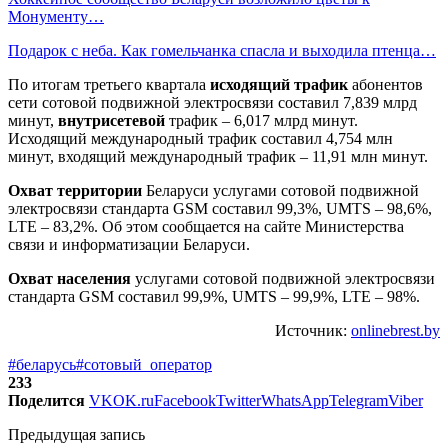
Монументу…
Подарок с неба. Как гомельчанка спасла и выходила птенца…
По итогам третьего квартала
исходящий трафик
абонентов
сети сотовой подвижной электросвязи составил 7,839 млрд
минут,
внутрисетевой
трафик – 6,017 млрд минут.
Исходящий международный трафик составил 4,754 млн
минут, входящий международный трафик – 11,91 млн минут.
Охват территории
Беларуси услугами сотовой подвижной
электросвязи стандарта GSM составил 99,3%, UMTS – 98,6%,
LTE – 83,2%. Об этом сообщается на сайте Министерства
связи и информатизации Беларуси.
Охват населения
услугами сотовой подвижной электросвязи
стандарта GSM составил 99,9%, UMTS – 99,9%, LTE – 98%.
Источник:
onlinebrest.by
#беларусь
#сотовый_оператор
233
Поделится
VK
OK.ru
Facebook
Twitter
WhatsApp
Telegram
Viber
Предыдущая запись