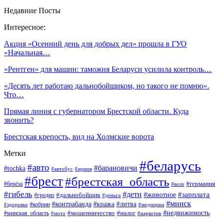
Недавние Посты
Интересное:
Акция «Осенний день для добрых дел» прошла в ГУО
«Начальная…
«Рентген» для машин: таможня Беларуси усилила контроль…
«Десять лет работаю дальнобойщиком, но такого не помню».
Что…
Прямая линия с губернатором Брестской области. Куда
звонить?
Брестская крепость, вид на Холмские ворота
Метки
#беларусь
#авто
#барановичи
#tochka
#автобус
#армия
#брест
#брестская_область
#германия
#берёза
#вело
#гибель
#дети
#животное
#зарплата
#дальнобойщик
#гродно
#деньга
#минск
#контрабанда
#кража
#литва
#кобрин
#здоровье
#медицина
#мошенничество
#налог
#недвижимость
#минская_область
#мото
#наркотик