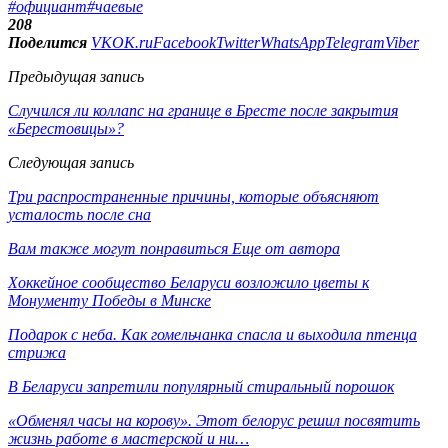
#официант
#чаевые
208
Поделится
VK
OK.ru
Facebook
Twitter
WhatsApp
Telegram
Viber
Предыдущая запись
Случился ли коллапс на границе в Бресте после закрытия
«Берестовицы»?
Следующая запись
Три распространенные причины, которые объясняют
усталость после сна
Вам также могут понравиться
Еще от автора
Хоккейное сообщество Беларуси возложило цветы к
Монументу Победы в Минске
Подарок с неба. Как гомельчанка спасла и выходила птенца
стрижа
В Беларуси запретили популярный стиральный порошок
«Обменял часы на корову». Этот белорус решил посвятить
жизнь работе в мастерской и ни…