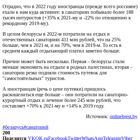
Отрадно, что в 2022 году иностранцы (прежде всего россияне)
ехали к нам куда активнее: в санаториях побывало более 188
тысяч интуристов (+35% к 2021-му и -22% по отношению к
рекордному 2019-му).
В целом белорусы в 2022-м потратили на отдых в
отечественных санаториях 411 млн рублей, что на 25%
больше, чем в 2021-м, и на 70%, чем в 2019-м. То есть в
среднем каждый отдыхающий платил заметно больше.
Причин может быть несколько. Первая – белорусы стали
меньше экономить на отдыхе в родных палестинах, вторая –
санатории резко подняли стоимость путевок для
"самостоятельных" туристов.
А иностранцам (речь о цене путевки) пришлось
раскошелиться еще больше – они потратили на санаторно-
курортный отдых и лечение более 245 млн рублей, что
составляет +70% к 2021-му и +14% к 2019 году.
Источник:
onlinebrest.by
#беларусь
#санаторий
200
Поделится
VK
OK.ru
Facebook
Twitter
WhatsApp
Telegram
Viber