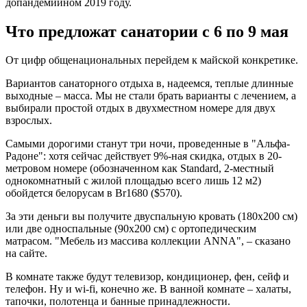
допандемийном 2019 году.
Что предложат санатории с 6 по 9 мая
От цифр общенациональных перейдем к майской конкретике.
Вариантов санаторного отдыха в, надеемся, теплые длинные
выходные – масса. Мы не стали брать варианты с лечением, а
выбирали простой отдых в двухместном номере для двух
взрослых.
Самыми дорогими станут три ночи, проведенные в "Альфа-
Радоне": хотя сейчас действует 9%-ная скидка, отдых в 20-
метровом номере (обозначенном как Standard, 2-местный
однокомнатный с жилой площадью всего лишь 12 м2)
обойдется белорусам в Br1680 ($570).
За эти деньги вы получите двуспальную кровать (180х200 см)
или две односпальные (90х200 см) с ортопедическим
матрасом. "Мебель из массива коллекции ANNA", – сказано
на сайте.
В комнате также будут телевизор, кондиционер, фен, сейф и
телефон. Ну и wi-fi, конечно же. В ванной комнате – халаты,
тапочки, полотенца и банные принадлежности.