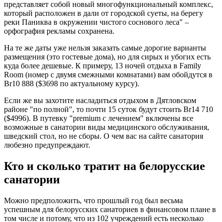
представляет собой новый многофункциональный комплекс,
который расположен в дали от городской суеты, на берегу
реки Паниква в окружении чистого соснового леса" –
орфография рекламы сохранена.
На те же даты уже нельзя заказать самые дорогие варианты
размещения (это гостевые дома), но для сирых и убогих есть
куда более дешевые. К примеру, 13 ночей отдыха в Family
Room (номер с двумя смежными комнатами) вам обойдутся в
Br10 888 ($3698 по актуальному курсу).
Если же вы захотите насладиться отдыхом в Дятловском
районе "по полной", то почти 15 суток будут стоить Br14 710
($4996). В путевку "premium с лечением" включены все
возможные в санатории виды медицинского обслуживания,
шведский стол, но не сборы. О чем вас на сайте санатория
любезно предупреждают.
Кто и сколько тратит на белорусские
санатории
Можно предположить, что прошлый год был весьма
успешным для белорусских санаториев в финансовом плане в
том числе и потому, что из 102 учреждений есть несколько