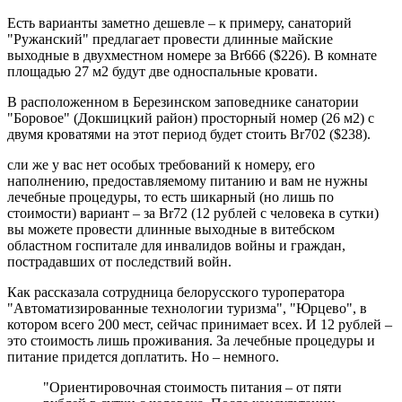
Есть варианты заметно дешевле – к примеру, санаторий
"Ружанский" предлагает провести длинные майские
выходные в двухместном номере за Br666 ($226). В комнате
площадью 27 м2 будут две односпальные кровати.
В расположенном в Березинском заповеднике санатории
"Боровое" (Докшицкий район) просторный номер (26 м2) с
двумя кроватями на этот период будет стоить Br702 ($238).
сли же у вас нет особых требований к номеру, его
наполнению, предоставляемому питанию и вам не нужны
лечебные процедуры, то есть шикарный (но лишь по
стоимости) вариант – за Br72 (12 рублей с человека в сутки)
вы можете провести длинные выходные в витебском
областном госпитале для инвалидов войны и граждан,
пострадавших от последствий войн.
Как рассказала сотрудница белорусского туроператора
"Автоматизированные технологии туризма", "Юрцево", в
котором всего 200 мест, сейчас принимает всех. И 12 рублей –
это стоимость лишь проживания. За лечебные процедуры и
питание придется доплатить. Но – немного.
"Ориентировочная стоимость питания – от пяти