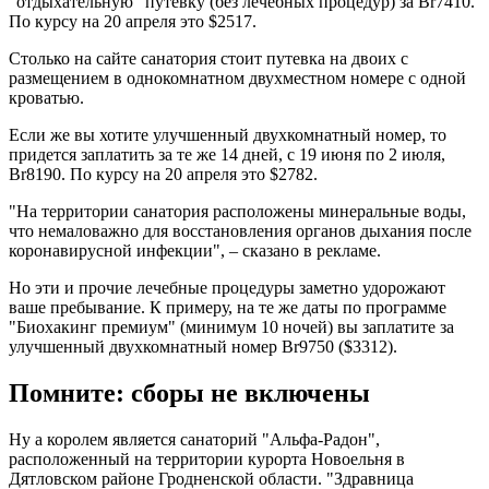
"отдыхательную" путевку (без лечебных процедур) за Br7410.
По курсу на 20 апреля это $2517.
Столько на сайте санатория стоит путевка на двоих с
размещением в однокомнатном двухместном номере с одной
кроватью.
Если же вы хотите улучшенный двухкомнатный номер, то
придется заплатить за те же 14 дней, с 19 июня по 2 июля,
Br8190. По курсу на 20 апреля это $2782.
"На территории санатория расположены минеральные воды,
что немаловажно для восстановления органов дыхания после
коронавирусной инфекции", – сказано в рекламе.
Но эти и прочие лечебные процедуры заметно удорожают
ваше пребывание. К примеру, на те же даты по программе
"Биохакинг премиум" (минимум 10 ночей) вы заплатите за
улучшенный двухкомнатный номер Br9750 ($3312).
Помните: сборы не включены
Ну а королем является санаторий "Альфа-Радон",
расположенный на территории курорта Новоельня в
Дятловском районе Гродненской области. "Здравница