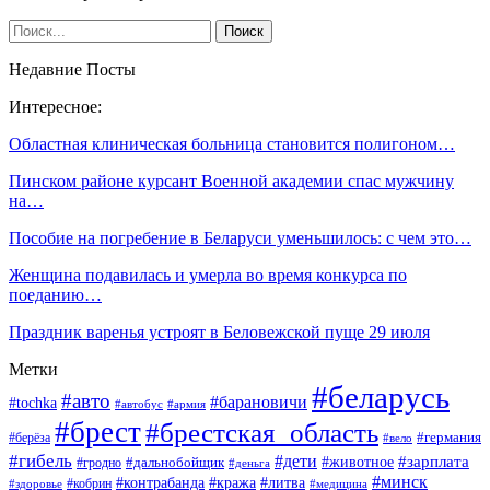
Недавние Посты
Интересное:
Областная клиническая больница становится полигоном…
Пинском районе курсант Военной академии спас мужчину
на…
Пособие на погребение в Беларуси уменьшилось: с чем это…
Женщина подавилась и умерла во время конкурса по
поеданию…
Праздник варенья устроят в Беловежской пуще 29 июля
Метки
#беларусь
#авто
#барановичи
#tochka
#автобус
#армия
#брест
#брестская_область
#германия
#берёза
#вело
#гибель
#дети
#животное
#зарплата
#дальнобойщик
#гродно
#деньга
#минск
#контрабанда
#кража
#литва
#кобрин
#здоровье
#медицина