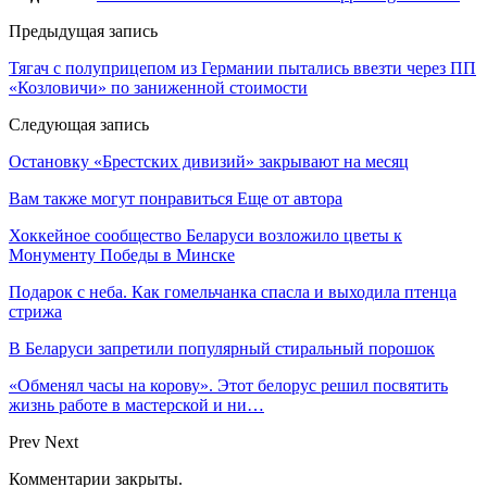
Предыдущая запись
Тягач с полуприцепом из Германии пытались ввезти через ПП
«Козловичи» по заниженной стоимости
Следующая запись
Остановку «Брестских дивизий» закрывают на месяц
Вам также могут понравиться
Еще от автора
Хоккейное сообщество Беларуси возложило цветы к
Монументу Победы в Минске
Подарок с неба. Как гомельчанка спасла и выходила птенца
стрижа
В Беларуси запретили популярный стиральный порошок
«Обменял часы на корову». Этот белорус решил посвятить
жизнь работе в мастерской и ни…
Prev
Next
Комментарии закрыты.