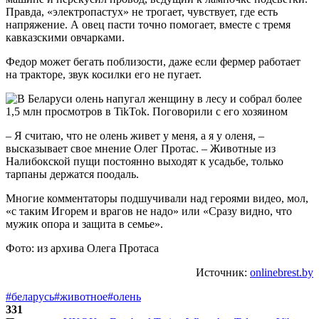
Правда, «электропастух» не трогает, чувствует, где есть
напряжение. А овец пасти точно помогает, вместе с тремя
кавказскими овчарками.
Федор может бегать поблизости, даже если фермер работает
на тракторе, звук косилки его не пугает.
– Я считаю, что не олень живет у меня, а я у оленя, –
высказывает свое мнение Олег Протас. – Животные из
Налибокской пущи постоянно выходят к усадьбе, только
тарпаны держатся поодаль.
Многие комментаторы подшучивали над героями видео, мол,
«с таким Игорем и врагов не надо» или «Сразу видно, что
мужик опора и защита в семье».
Фото: из архива Олега Протаса
Источник:
onlinebrest.by
#беларусь
#животное
#олень
331