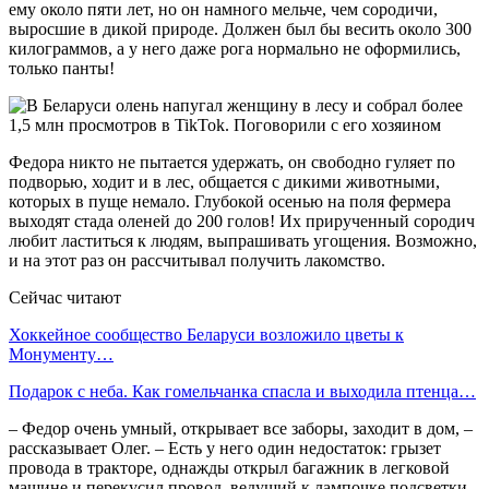
ему около пяти лет, но он намного мельче, чем сородичи,
выросшие в дикой природе. Должен был бы весить около 300
килограммов, а у него даже рога нормально не оформились,
только панты!
Федора никто не пытается удержать, он свободно гуляет по
подворью, ходит и в лес, общается с дикими животными,
которых в пуще немало. Глубокой осенью на поля фермера
выходят стада оленей до 200 голов! Их прирученный сородич
любит ластиться к людям, выпрашивать угощения. Возможно,
и на этот раз он рассчитывал получить лакомство.
Сейчас читают
Хоккейное сообщество Беларуси возложило цветы к
Монументу…
Подарок с неба. Как гомельчанка спасла и выходила птенца…
– Федор очень умный, открывает все заборы, заходит в дом, –
рассказывает Олег. – Есть у него один недостаток: грызет
провода в тракторе, однажды открыл багажник в легковой
машине и перекусил провод, ведущий к лампочке подсветки.