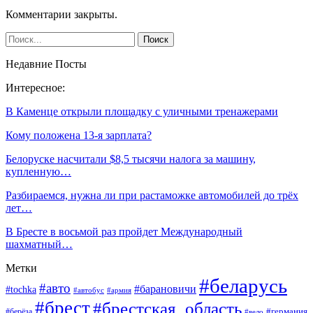
Комментарии закрыты.
Недавние Посты
Интересное:
В Каменце открыли площадку с уличными тренажерами
Кому положена 13-я зарплата?
Белоруске насчитали $8,5 тысячи налога за машину,
купленную…
Разбираемся, нужна ли при растаможке автомобилей до трёх
лет…
В Бресте в восьмой раз пройдет Международный
шахматный…
Метки
#беларусь
#авто
#барановичи
#tochka
#автобус
#армия
#брест
#брестская_область
#германия
#берёза
#вело