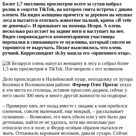
Более 1,7 миллиона просмотров всего за сутки набрал
ролик в соцсети TikTok, на котором снята встреча с диким
оленем. На видео женщина прячется за деревом на опушке
леса и пытается отогнать животное палкой, крича «Я тебе
не девочка!». И призывает на помощь Игоря. А олень
несколько раз встает на задние ноги и наступает на нее.
Видео сопровождается комментариями участницы
перепалки и снимающего ее мужчины, который совсем не
торопится ее выручать. Позже выяснилось, что олень
ручной. Корреспондент sb.by нашла его «приемного отца».
Дело происходило в Налибокской пуще, неподалеку от хутора
Козлики в Воложинском районе.
Фермер Олег Протас
уехал
в эти места из столицы, оставив проессию диджея, сейчас у
него около 300 овец и много другой живности на подворье.
– Примерно пять лет назад вместе с овцами к нам прибился
олененок, совсем маленький, еще мокрый, – рассказывает
сельчанин. – Возможно, его мать убили или у нее было два
детеныша, найти ее не удалось, хотя мы несколько раз
относили его в поле, и Федор особым образом пытался ее
звать. Отпаивали коровьим молоком, давали сухари. Сейчас