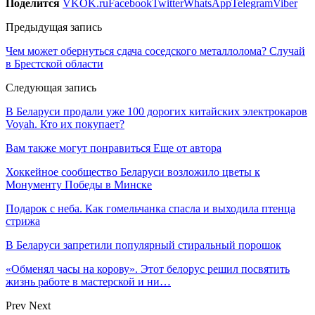
Поделится
VK
OK.ru
Facebook
Twitter
WhatsApp
Telegram
Viber
Предыдущая запись
Чем может обернуться сдача соседского металлолома? Случай
в Брестской области
Следующая запись
В Беларуси продали уже 100 дорогих китайских электрокаров
Voyah. Кто их покупает?
Вам также могут понравиться
Еще от автора
Хоккейное сообщество Беларуси возложило цветы к
Монументу Победы в Минске
Подарок с неба. Как гомельчанка спасла и выходила птенца
стрижа
В Беларуси запретили популярный стиральный порошок
«Обменял часы на корову». Этот белорус решил посвятить
жизнь работе в мастерской и ни…
Prev
Next