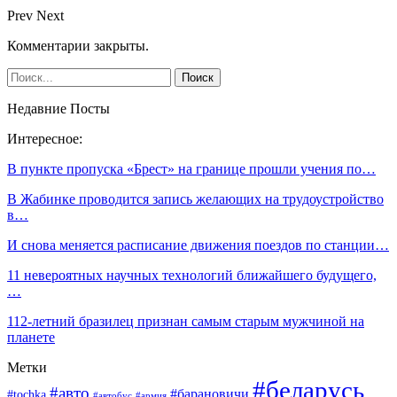
Prev
Next
Комментарии закрыты.
Недавние Посты
Интересное:
В пункте пропуска «Брест» на границе прошли учения по…
В Жабинке проводится запись желающих на трудоустройство
в…
И снова меняется расписание движения поездов по станции…
11 невероятных научных технологий ближайшего будущего,
…
112-летний бразилец признан самым старым мужчиной на
планете
Метки
#беларусь
#авто
#барановичи
#tochka
#автобус
#армия