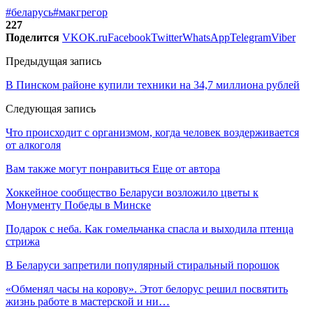
#беларусь
#макгрегор
227
Поделится
VK
OK.ru
Facebook
Twitter
WhatsApp
Telegram
Viber
Предыдущая запись
В Пинском районе купили техники на 34,7 миллиона рублей
Следующая запись
Что происходит с организмом, когда человек воздерживается
от алкоголя
Вам также могут понравиться
Еще от автора
Хоккейное сообщество Беларуси возложило цветы к
Монументу Победы в Минске
Подарок с неба. Как гомельчанка спасла и выходила птенца
стрижа
В Беларуси запретили популярный стиральный порошок
«Обменял часы на корову». Этот белорус решил посвятить
жизнь работе в мастерской и ни…