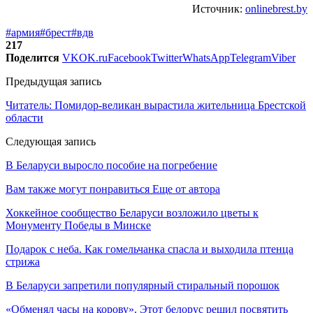
Источник:
onlinebrest.by
#армия
#брест
#вдв
217
Поделится
VK
OK.ru
Facebook
Twitter
WhatsApp
Telegram
Viber
Предыдущая запись
Читатель: Помидор-великан вырастила жительница Брестской
области
Следующая запись
В Беларуси выросло пособие на погребение
Вам также могут понравиться
Еще от автора
Хоккейное сообщество Беларуси возложило цветы к
Монументу Победы в Минске
Подарок с неба. Как гомельчанка спасла и выходила птенца
стрижа
В Беларуси запретили популярный стиральный порошок
«Обменял часы на корову». Этот белорус решил посвятить