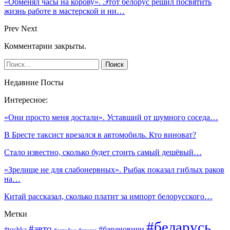
«Обменял часы на корову». Этот белорус решил посвятить
жизнь работе в мастерской и ни…
Prev
Next
Комментарии закрыты.
Недавние Посты
Интересное:
«Они просто меня достали». Уставший от шумного соседа…
В Бресте таксист врезался в автомобиль. Кто виноват?
Стало известно, сколько будет стоить самый дешёвый…
«Зрелище не для слабонервных». Рыбак показал гиблых раков
на…
Китай рассказал, сколько платит за импорт белорусского…
Метки
#беларусь
#авто
#барановичи
#tochka
#автобус
#армия