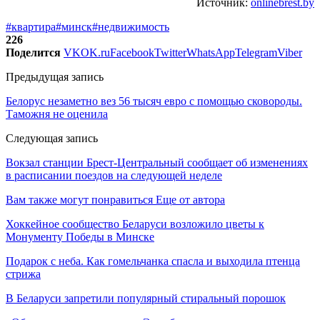
Источник:
onlinebrest.by
#квартира
#минск
#недвижимость
226
Поделится
VK
OK.ru
Facebook
Twitter
WhatsApp
Telegram
Viber
Предыдущая запись
Белорус незаметно вез 56 тысяч евро с помощью сковороды.
Таможня не оценила
Следующая запись
Вокзал станции Брест-Центральный сообщает об изменениях
в расписании поездов на следующей неделе
Вам также могут понравиться
Еще от автора
Хоккейное сообщество Беларуси возложило цветы к
Монументу Победы в Минске
Подарок с неба. Как гомельчанка спасла и выходила птенца
стрижа
В Беларуси запретили популярный стиральный порошок