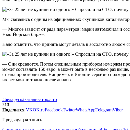
Мы связались с одним из официальных скупщиков катализаторо
— Многое зависит от ряда параметров: марки автомобиля и сост
Нью-Йорской бирже.
Надо отметить, что принять могут деталь в абсолютно любом с
— Они срезаются. Потом специальным прибором измеряем проц
может составлять 150 евро, а может быть в несколько раз выш
страна производителя. Например, в Японии серьёзно подходят 
их вес можно только после анализа.
#беларусь
#катализатор
#сто
213
Поделится
VK
OK.ru
Facebook
Twitter
WhatsApp
Telegram
Viber
Предыдущая запись
Снимал видео для тик-тока и попал в больницу. В Беларуси 10