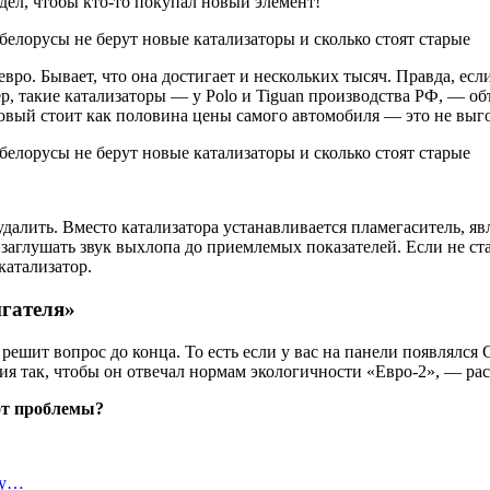
видел, чтобы кто-то покупал новый элемент!
ро. Бывает, что она достигает и нескольких тысяч. Правда, есл
 такие катализаторы — у Polo и Tiguan производства РФ, — объя
 новый стоит как половина цены самого автомобиля — это не выг
далить. Вместо катализатора устанавливается пламегаситель, я
заглушать звук выхлопа до приемлемых показателей. Если не ст
катализатор.
игателя»
решит вопрос до конца. То есть если у вас на панели появлялся 
ния так, чтобы он отвечал нормам экологичности «Евро-2», — ра
 от проблемы?
ту…