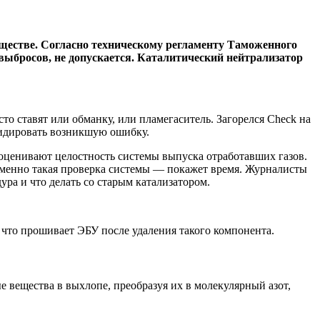
бществе. Согласно техническому регламенту Таможенного
выбросов, не допускается. Каталитический нейтрализатор
сто ставят или обманку, или пламегаситель. Загорелся Check на
видировать возникшую ошибку.
оценивают целостность системы выпуска отработавших газов.
я именно такая проверка системы — покажет время. Журналисты
ура и что делать со старым катализатором.
 что прошивает ЭБУ после удаления такого компонента.
 вещества в выхлопе, преобразуя их в молекулярный азот,