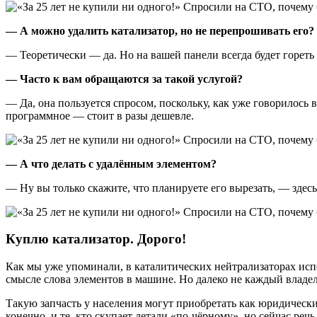
— А можно удалить катализатор, но не перепрошивать его?
— Теоретически — да. Но на вашей панели всегда будет гореть
— Часто к вам обращаются за такой услугой?
— Да, она пользуется спросом, поскольку, как уже говорилось 
программное — стоит в разы дешевле.
— А что делать с удалённым элементом?
— Ну вы только скажите, что планируете его вырезать, — здесь
Куплю катализатор. Дорого!
Как мы уже упоминали, в каталитических нейтрализаторах исп
смысле слова элементов в машине. Но далеко не каждый владелец
Такую запчасть у населения могут приобретать как юридическ
конечно, и те, кто скупает детали «по-чёрному», но сейчас речь