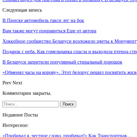
Следующая запись
В Пинске автомобиль такси лег на бок
Вам также могут понравиться
Еще от автора
Хоккейное сообщество Беларуси возложило цветы к Монумен
Подарок с неба. Как гомельчанка спасла и выходила птенца ст
В Беларуси запретили популярный стиральный порошок
«Обменял часы на корову». Этот белорус решил посвятить жиз
Prev
Next
Комментарии закрыты.
Недавние Посты
Интересное:
«Пробивал я, честное слово, пробивал!» Как Транспортная…