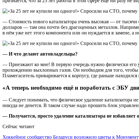
признаётся, что за 25 лет работы в этой сфере ещё ни разу не 
— Стоимость нового катализатора очень высокая — от тысячи ев
долларов — там она почти без драгоценных металлов. Например,
в нём уже нет этого компонента или он нуждается в замене, а
— И что делают автовладельцы?
— Приезжают ко мне! В первую очередь нужно физически его у
прохождению выхлопных газов. Он необходим для того, чтобы 
Пламегаситель приваривается к корпусу, где раньше находился 
«А теперь необходимо ещё и поработать с ЭБУ дв
— Следует понимать, что физическое удаление катализатора не 
никуда не денется. В таком случае надо прошить блок управле
—
Получается, просто удаление катализатора не избавляет
Сейчас читают
Хоккейное сообщество Беларуси возложило цветы к Монумен