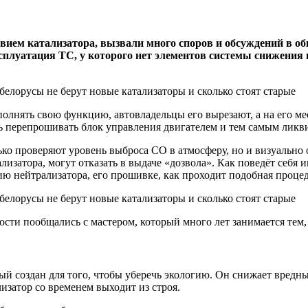
твием катализатора, вызвали много споров и обсуждений в о
сплуатация ТС, у которого нет элементов системы снижения 
ыполнять свою функцию, автовладельцы его вырезают, а на его ме
ь перепрошивать блок управления двигателем и тем самым лик
о проверяют уровень выброса СО в атмосферу, но и визуально 
ализатора, могут отказать в выдаче «дозвола». Как поведёт себ
нию нейтрализатора, его прошивке, как проходит подобная процед
сти пообщались с мастером, который много лет занимается тем,
й создан для того, чтобы уберечь экологию. Он снижает вредные
лизатор со временем выходит из строя.