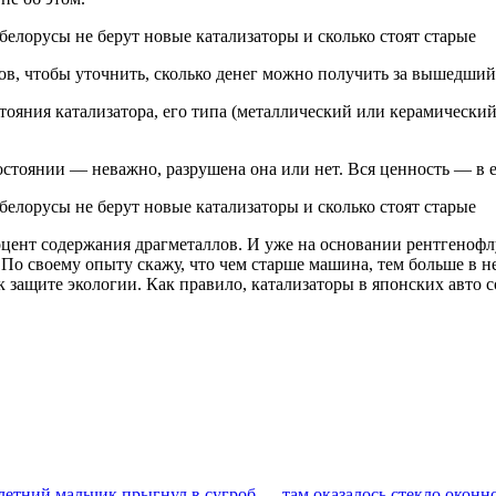
в, чтобы уточнить, сколько денег можно получить за вышедший 
ояния катализатора, его типа (металлический или керамический)
остоянии — неважно, разрушена она или нет. Вся ценность — в е
ент содержания драгметаллов. И уже на основании рентгенофл
е. По своему опыту скажу, что чем старше машина, тем больше в
к защите экологии. Как правило, катализаторы в японских авто 
-летний мальчик прыгнул в сугроб — там оказалось стекло окон