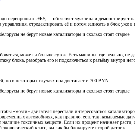
надо перепрошить ЭБУ, — объясняет мужчина и демонстрирует на
управления, отредактировать её и потом записать в блок уже в
оваться, может и больше суток. Есть машины, где реально, не 
жу блока, разобрать его и подключиться к разъёму внутри него.
, но в некоторых случаях она достигает и 700 BYN.
тобы «мозги» двигателя перестали интересоваться катализатором
 современных автомобилях, как правило, есть так называемые да
т наличие токсичных веществ. Если их процент начинает расти,
экологический класс, вы как бы блокируете второй датчик.