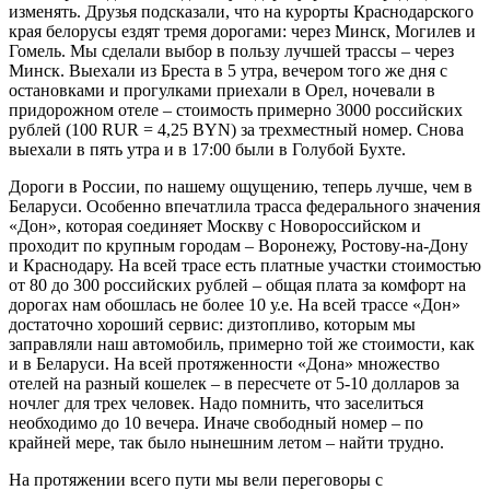
изменять. Друзья подсказали, что на курорты Краснодарского
края белорусы ездят тремя дорогами: через Минск, Могилев и
Гомель. Мы сделали выбор в пользу лучшей трассы – через
Минск. Выехали из Бреста в 5 утра, вечером того же дня с
остановками и прогулками приехали в Орел, ночевали в
придорожном отеле – стоимость примерно 3000 российских
рублей (100 RUR = 4,25 BYN) за трехместный номер. Снова
выехали в пять утра и в 17:00 были в Голубой Бухте.
Дороги в России, по нашему ощущению, теперь лучше, чем в
Беларуси. Особенно впечатлила трасса федерального значения
«Дон», которая соединяет Москву с Новороссийском и
проходит по крупным городам – Воронежу, Ростову-на-Дону
и Краснодару. На всей трасе есть платные участки стоимостью
от 80 до 300 российских рублей – общая плата за комфорт на
дорогах нам обошлась не более 10 у.е. На всей трассе «Дон»
достаточно хороший сервис: дизтопливо, которым мы
заправляли наш автомобиль, примерно той же стоимости, как
и в Беларуси. На всей протяженности «Дона» множество
отелей на разный кошелек – в пересчете от 5-10 долларов за
ночлег для трех человек. Надо помнить, что заселиться
необходимо до 10 вечера. Иначе свободный номер – по
крайней мере, так было нынешним летом – найти трудно.
На протяжении всего пути мы вели переговоры с