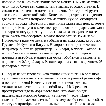
логично, но в Тбилиси лучше всего менять СКВ на местные
лари. Курс более выгодный, чем в малых городах страны. В
столице начинаешь вспоминать штампы блогеров: «Грузия –
это гастрономический рай». Конечно, в центре все заведения,
где очень хочется попробовать местную кухню, обойдутся
туристу дороже. Поэтому лучше придерживаться цен, которые
дошли до Беларуси в качестве грузинского стандарта: хинкали
– 1 лари за штуку, хачапури – 8-12 лари за порцию. В кафе,
даже очень атмосферном, можно пообедать за 15-20 лари.
Примерно такие же цены на обеды и на аджарских курортах
Грузии – Кобулети и Батуми. Недорого стоят развлечения –
например, билет на фуникулер – 2,5 лари, в музей – около 10
лари. Совсем смешные цены на транспорт – 0,5 лари –
поездка в автобусе, маршрутка может обойтись и дешевле, и
дороже – от 0,3 до 2 лари. Развита аренда авто – в среднем, 25
долларов в сутки.
В Кобулети мы провели 8 счастливейших дней. Небольшой
курортный поселок в три улицы, но какое разнообразие кафе
и ресторанчиков! Вечерами отовсюду звучит музыка –
молодежные вечеринки на любой вкус. Набережная
простирается вдоль моря настолько, что можно идти,
наслаждаясь морским бризом, не менее 4 часов. Пляж –
галечный или мелкогалечный, поэтому особо нежным особам
советуют приобрести специальные тапочки. Еще важная