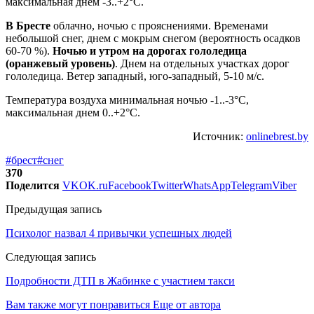
максимальная днем -3..+2°С.
В Бресте
облачно, ночью с прояснениями. Временами
небольшой снег, днем с мокрым снегом (вероятность осадков
60-70 %).
Ночью и утром на дорогах гололедица
(оранжевый уровень)
. Днем на отдельных участках дорог
гололедица. Ветер западный, юго-западный, 5-10 м/с.
Температура воздуха минимальная ночью -1..-3°С,
максимальная днем 0..+2°С.
Источник:
onlinebrest.by
#брест
#снег
370
Поделится
VK
OK.ru
Facebook
Twitter
WhatsApp
Telegram
Viber
Предыдущая запись
Психолог назвал 4 привычки успешных людей
Следующая запись
Подробности ДТП в Жабинке с участием такси
Вам также могут понравиться
Еще от автора