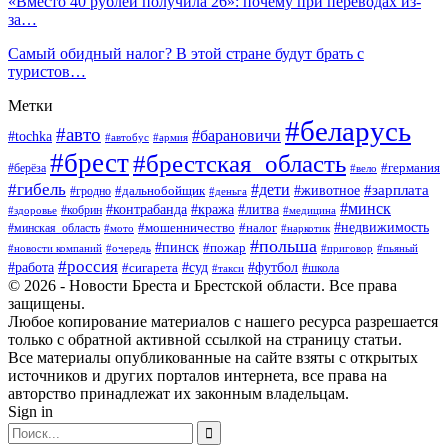
«Вместо 40 рублей получила 26»: почему при переводах из-
за…
Самый обидный налог? В этой стране будут брать с
туристов…
Метки
#беларусь
#авто
#барановичи
#tochka
#автобус
#армия
#брест
#брестская_область
#германия
#берёза
#вело
#гибель
#дети
#животное
#зарплата
#дальнобойщик
#гродно
#деньга
#минск
#контрабанда
#кража
#литва
#кобрин
#здоровье
#медицина
#мошенничество
#налог
#недвижимость
#минская_область
#мото
#наркотик
#польша
#пинск
#пожар
#новости компаний
#приговор
#пьяный
#очередь
#россия
#футбол
#работа
#суд
#сигарета
#школа
#такси
© 2026 - Новости Бреста и Брестской области. Все права
защищены.
Любое копирование материалов с нашего ресурса разрешается
только с обратной активной ссылкой на страницу статьи.
Все материалы опубликованные на сайте взяты с открытых
источников и других порталов интернета, все права на
авторство принадлежат их законным владельцам.
Sign in