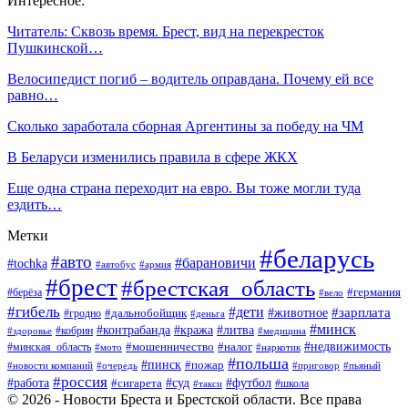
Интересное:
Читатель: Сквозь время. Брест, вид на перекресток
Пушкинской…
Велосипедист погиб – водитель оправдана. Почему ей все
равно…
Сколько заработала сборная Аргентины за победу на ЧМ
В Беларуси изменились правила в сфере ЖКХ
Еще одна страна переходит на евро. Вы тоже могли туда
ездить…
Метки
#беларусь
#авто
#барановичи
#tochka
#автобус
#армия
#брест
#брестская_область
#германия
#берёза
#вело
#гибель
#дети
#животное
#зарплата
#дальнобойщик
#гродно
#деньга
#минск
#контрабанда
#кража
#литва
#кобрин
#здоровье
#медицина
#мошенничество
#налог
#недвижимость
#минская_область
#мото
#наркотик
#польша
#пинск
#пожар
#новости компаний
#приговор
#пьяный
#очередь
#россия
#футбол
#работа
#суд
#сигарета
#школа
#такси
© 2026 - Новости Бреста и Брестской области. Все права