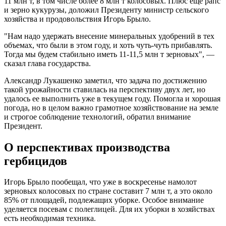
11 млн т, в том числе более 8 млн т колосовых. Плюс еще рапс
и зерно кукурузы, доложил Президенту министр сельского
хозяйства и продовольствия Игорь Брыло.
"Нам надо удержать внесение минеральных удобрений в тех
объемах, что были в этом году, и хоть чуть-чуть прибавлять.
Тогда мы будем стабильно иметь 11-11,5 млн т зерновых", —
сказал глава государства.
Александр Лукашенко заметил, что задача по достижению
такой урожайности ставилась на перспективу двух лет, но
удалось ее выполнить уже в текущем году. Помогла и хорошая
погода, но в целом важно грамотное хозяйствование на земле
и строгое соблюдение технологий, обратил внимание
Президент.
О перспективах производства
гербицидов
Игорь Брыло пообещал, что уже в воскресенье намолот
зерновых колосовых по стране составит 7 млн т, а это около
85% от площадей, подлежащих уборке. Особое внимание
уделяется посевам с полеглицей. Для их уборки в хозяйствах
есть необходимая техника.