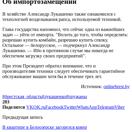
Об импортозамещении
В хозяйстве Александр Лукашенко также ознакомился с
технологией возделывания рапса, используемой техникой.
Глава государства напомнил, что сейчас одна из важнейших
задач — уйти от импорта. "Вплоть до того, чтобы определять:
разрешаю купить комбайн, разрешаю купить сеялку.
Остальное — белорусское, — подчеркнул Александр
Лукашенко. — Ибо в противном случае мы никогда не
обеспечим загрузку своих предприятий".
При этом Президент обратил внимание, что и
производителям техники следует обеспечивать гарантийное
обслуживание машин хотя бы в течение трех лет.
Источник:
onlinebrest.by
#брестская_область
#лукашенко
#пружаны
203
Поделится
VK
OK.ru
Facebook
Twitter
WhatsApp
Telegram
Viber
Предыдущая запись
В квартире в Белоозерске загорелся ковер