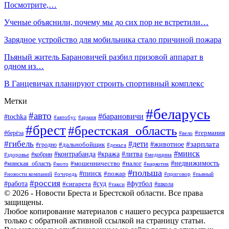
Посмотрите,…
Ученые объяснили, почему мы до сих пор не встретили…
Зарядное устройство для мобильника стало причиной пожара
Пьяный житель Барановичей разбил призовой аппарат в
одном из…
В Ганцевичах планируют строить спортивный комплекс
Метки
#беларусь
#авто
#барановичи
#tochka
#автобус
#армия
#брест
#брестская_область
#германия
#берёза
#вело
#гибель
#дети
#животное
#зарплата
#дальнобойщик
#гродно
#деньга
#минск
#контрабанда
#кража
#литва
#кобрин
#здоровье
#медицина
#мошенничество
#налог
#недвижимость
#минская_область
#мото
#наркотик
#польша
#пинск
#пожар
#новости компаний
#приговор
#пьяный
#очередь
#россия
#футбол
#работа
#суд
#сигарета
#школа
#такси
© 2026 - Новости Бреста и Брестской области. Все права
защищены.
Любое копирование материалов с нашего ресурса разрешается
только с обратной активной ссылкой на страницу статьи.