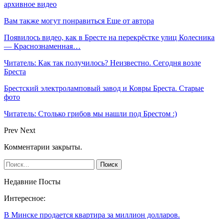
архивное видео
Вам также могут понравиться
Еще от автора
Появилось видео, как в Бресте на перекрёстке улиц Колесника
— Краснознаменная…
Читатель: Как так получилось? Неизвестно. Сегодня возле
Бреста
Брестский электроламповый завод и Ковры Бреста. Старые
фото
Читатель: Столько грибов мы нашли под Брестом :)
Prev
Next
Комментарии закрыты.
Недавние Посты
Интересное:
В Минске продается квартира за миллион долларов.