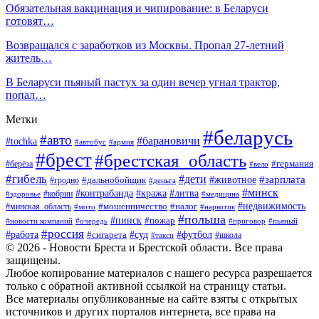
Обязательная вакцинация и чипирование: в Беларуси
готовят…
Возвращался с заработков из Москвы. Пропал 27-летний
житель…
В Беларуси пьяный пастух за один вечер угнал трактор,
попал…
Метки
#беларусь
#авто
#барановичи
#tochka
#автобус
#армия
#брест
#брестская_область
#германия
#берёза
#вело
#гибель
#дети
#животное
#зарплата
#дальнобойщик
#гродно
#деньга
#минск
#контрабанда
#кража
#литва
#кобрин
#здоровье
#медицина
#мошенничество
#налог
#недвижимость
#минская_область
#мото
#наркотик
#польша
#пинск
#пожар
#новости компаний
#приговор
#пьяный
#очередь
#россия
#футбол
#работа
#суд
#сигарета
#школа
#такси
© 2026 - Новости Бреста и Брестской области. Все права
защищены.
Любое копирование материалов с нашего ресурса разрешается
только с обратной активной ссылкой на страницу статьи.
Все материалы опубликованные на сайте взяты с открытых
источников и других порталов интернета, все права на