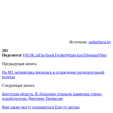
Источник:
onlinebrest.by
201
Поделится
VK
OK.ru
Facebook
Twitter
WhatsApp
Telegram
Viber
Предыдущая запись
На М1 легковушка врезалась в ограждение разделительной
полосы
Следующая запись
Брестская область. В Лопатино открыли памятник герою-
освободителю Дмитрию Тремасову
Вам также могут понравиться
Еще от автора