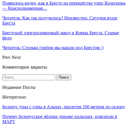
Появилось видео, как в Бресте на перекрёстке улиц Колесника
— Краснознаменная…
Читатель: Как так получилось? Неизвестно. Сегодня возле
Бреста
Брестский электроламповый завод и Ковры Бреста. Старые
фото
Читатель: Столько грибов мы нашли под Брестом :)
Prev
Next
Комментарии закрыты.
Недавние Посты
Интересное:
Белорус упал с горы в Альпах, пролетев 100 метров по склону
Почему белорусские яблоки дороже польских, пояснили в
МАРТ