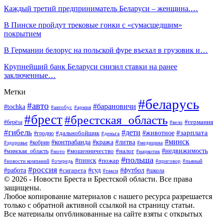
Каждый третий предприниматель Беларуси – женщина.…
В Пинске пройдут трековые гонки с «сумасшедшим»
покрытием
В Германии белорус на польской фуре въехал в грузовик и…
Крупнейший банк Беларуси снизил ставки на ранее
заключенные…
Метки
#беларусь
#авто
#барановичи
#tochka
#автобус
#армия
#брест
#брестская_область
#германия
#берёза
#вело
#гибель
#дети
#животное
#зарплата
#дальнобойщик
#гродно
#деньга
#минск
#контрабанда
#кража
#литва
#кобрин
#здоровье
#медицина
#мошенничество
#налог
#недвижимость
#минская_область
#мото
#наркотик
#польша
#пинск
#пожар
#новости компаний
#приговор
#пьяный
#очередь
#россия
#футбол
#работа
#суд
#сигарета
#школа
#такси
© 2026 - Новости Бреста и Брестской области. Все права
защищены.
Любое копирование материалов с нашего ресурса разрешается
только с обратной активной ссылкой на страницу статьи.
Все материалы опубликованные на сайте взяты с открытых