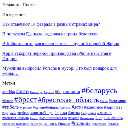
Недавние Посты
Интересное:
Как отмечают 14 февраля в разных странах мира?
В польском Гданьске задержали троих белорусов
В Кобрине потерялся член семьи — ручной воробей Жорик
Apple ускоряет перенос производства iPhone из Китая в
Индию
Мужчина выбросил Porsche в мусор. Это был подарок для
жены,…
Метки
#беларусь
#авто
#барановичи
#tochka
#автобус
#армия
#брест
#брестская_область
#германия
#берёза
#вело
#гибель
#дети
#животное
#зарплата
#дальнобойщик
#гродно
#деньга
#минск
#контрабанда
#кража
#литва
#кобрин
#здоровье
#медицина
#мошенничество
#налог
#недвижимость
#минская_область
#мото
#наркотик
#польша
#пинск
#пожар
#новости компаний
#приговор
#пьяный
#очередь