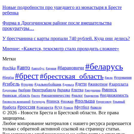
Новые подробности про ушедшего из монастыря в Бресте
ребенка
Фирма в Дрогичинском районе после вмешательства
прокуратуры…
У брестчанина с карты пропали 740 рублей. Куда они делись?
Мнение: «Кажется, техосмотр стало проходить сложнее»
Метки
#беларусь
#авто
#барановичи
#tochka
#автобус
#армия
#брест
#брестская_область
#германия
#берёза
#вело
#гибель
#дети
#животное
#зарплата
#дальнобойщик
#гродно
#деньга
#минск
#контрабанда
#кража
#литва
#кобрин
#здоровье
#медицина
#мошенничество
#налог
#недвижимость
#минская_область
#мото
#наркотик
#польша
#пинск
#пожар
#новости компаний
#приговор
#пьяный
#очередь
#россия
#футбол
#работа
#суд
#сигарета
#школа
#такси
© 2026 - Новости Бреста и Брестской области. Все права
защищены.
Любое копирование материалов с нашего ресурса разрешается
только с обратной активной ссылкой на страницу статьи.