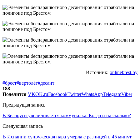
Источник:
onlinebrest.by
#брест
#вертолёт
#десант
188
Поделится
VK
OK.ru
Facebook
Twitter
WhatsApp
Telegram
Viber
Предыдущая запись
В Беларуси увеличивается коммуналка. Когда и на сколько?
Следующая запись
В Испании супружеская пара умерла с разницей в 45 минут