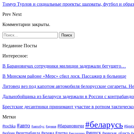
Тимур Турлов и социальные проекты: шахматы, футбол и обра
Prev
Next
Комментарии закрыты.
Недавние Посты
Интересное:
В Барановичах сотрудники милиции задержали бегущего…
В Минском районе «Мерс» сбил лося. Пассажир в больнице
Литовец вез под капотом автомобиля белорусские сигареты. 
Дальнобойщика из Беларуси задержали в России с контрабанд
Брестские десантники принимают участие в ротном тактичес
Метки
#беларусь
#авто
#барановичи
#tochka
#берёз
#автобус
#армия
#минск
#контрабанда
#кража
#литва
#кобрин
#минская_область
#медицина
#