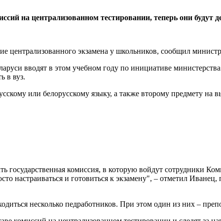
ссий на централизованном тестировании, теперь они будут д
ние централизованного экзамена у школьников, сообщил минист
ларуси вводят в этом учебном году по инициативе министерства
ь в вуз.
усскому или белорусскому языку, а также второму предмету на в
ь государственная комиссия, в которую войдут сотрудники Комит
осто настраиваться и готовиться к экзамену", – отметил Иванец
одиться несколько педработников. При этом один из них – препо
аве комиссий на централизованном тестировании и следят за на