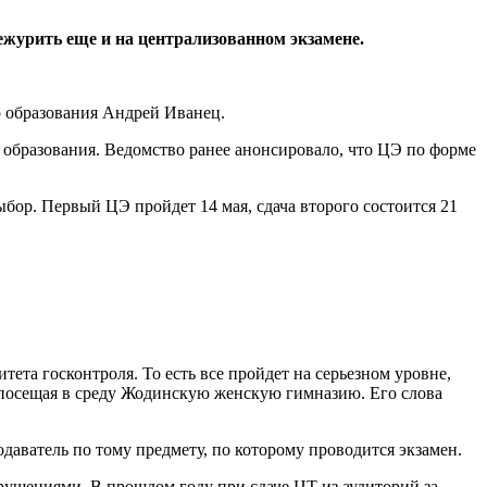
ежурить еще и на централизованном экзамене.
р образования Андрей Иванец.
 образования. Ведомство ранее анонсировало, что ЦЭ по форме
ыбор. Первый ЦЭ пройдет 14 мая, сдача второго состоится 21
ета госконтроля. То есть все пройдет на серьезном уровне,
, посещая в среду Жодинскую женскую гимназию. Его слова
даватель по тому предмету, по которому проводится экзамен.
рушениями. В прошлом году при сдаче ЦТ из аудиторий за