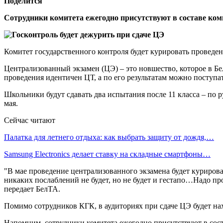
Поделится
Сотрудники комитета ежегодно присутствуют в составе коми
Комитет государственного контроля будет курировать проведе
Централизованный экзамен (ЦЭ) – это новшество, которое в Бе
проведения идентичен ЦТ, а по его результатам можно поступат
Школьники будут сдавать два испытания после 11 класса – по р
мая.
Сейчас читают
Палатка для летнего отдыха: как выбрать защиту от дождя,…
Samsung Electronics делает ставку на складные смартфоны…
"В мае проведение централизованного экзамена будет курироват
никаких послаблений не будет, но не будет и гестапо…Надо пр
передает БелТА.
Помимо сотрудников КГК, в аудиториях при сдаче ЦЭ будет нах
Напомним, сотрудники комитета ежегодно присутствуют в сост