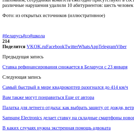
различные нарушения удалили 10 абитуриентов: шесть человек 
Фото: из открытых источников (иллюстративное)
#беларусь
#цэ
#школа
214
Поделится
VK
OK.ru
Facebook
Twitter
WhatsApp
Telegram
Viber
Предыдущая запись
Ставка рефинансирования снижается в Беларуси с 23 января
Следующая запись
Самый быстрый в мире квадрокоптер разогнался до 414 км/ч
Вам также могут понравиться
Еще от автора
Палатка для летнего отдыха: как выбрать защиту от дождя, вет
Samsung Electronics делает ставку на складные смартфоны ново
В каких случаях нужна экстренная помощь адвоката