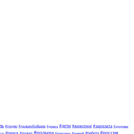
ль
#дети
#животное
#зарплата
#дальнобойщик
#гродно
#деньга
#здоровье
#польша
#россия
#пинск
#работа
#пожар
#приговор
#пьяный
едь