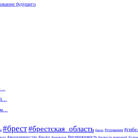
зование будущего
Не…
ой…
ком…
#брест
#брестская_область
#гибе
#германия
а
#вело
#мошенничество
#налог
#недвижимость
мото
#наркотик
#новости компаний
#очер