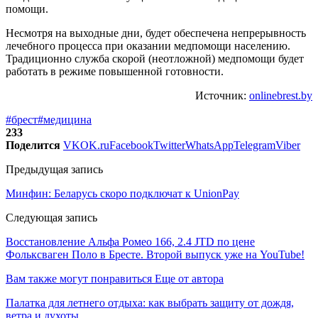
помощи.
Несмотря на выходные дни, будет обеспечена непрерывность
лечебного процесса при оказании медпомощи населению.
Традиционно служба скорой (неотложной) медпомощи будет
работать в режиме повышенной готовности.
Источник:
onlinebrest.by
#брест
#медицина
233
Поделится
VK
OK.ru
Facebook
Twitter
WhatsApp
Telegram
Viber
Предыдущая запись
Минфин: Беларусь скоро подключат к UnionPay
Следующая запись
Восстановление Альфа Ромео 166, 2.4 JTD по цене
Фольксваген Поло в Бресте. Второй выпуск уже на YouTube!
Вам также могут понравиться
Еще от автора
Палатка для летнего отдыха: как выбрать защиту от дождя,
ветра и духоты