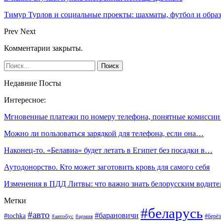
Тимур Турлов и социальные проекты: шахматы, футбол и обра
Prev
Next
Комментарии закрыты.
Недавние Посты
Интересное:
Мгновенные платежи по номеру телефона, понятные комисси
Можно ли пользоваться зарядкой для телефона, если она…
Наконец-то. «Белавиа» будет летать в Египет без посадки в…
Аутодонорство. Кто может заготовить кровь для самого себя
Изменения в ПДД Литвы: что важно знать белорусским водите
Метки
#беларусь
#авто
#барановичи
#tochka
#берёз
#автобус
#армия