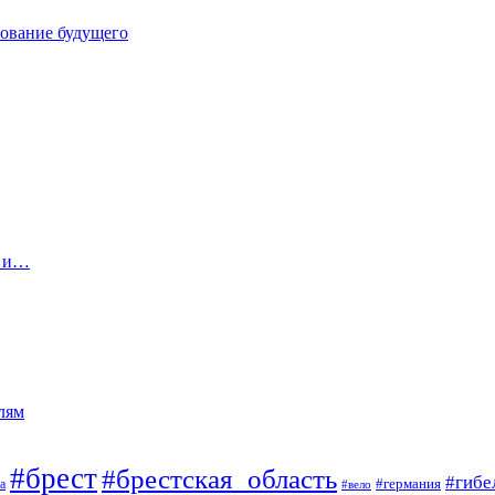
зование будущего
и и…
лям
#брест
#брестская_область
#гибе
#германия
а
#вело