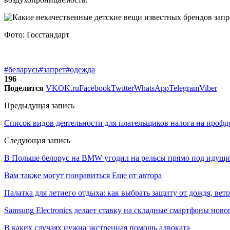
Фото: Госстандарт
#беларусь
#запрет
#одежда
196
Поделится
VK
OK.ru
Facebook
Twitter
WhatsApp
Telegram
Viber
Предыдущая запись
Список видов деятельности для плательщиков налога на проф
Следующая запись
В Польше белорус на BMW угодил на рельсы прямо под идущи
Вам также могут понравиться
Еще от автора
Палатка для летнего отдыха: как выбрать защиту от дождя, вет
Samsung Electronics делает ставку на складные смартфоны ново
В каких случаях нужна экстренная помощь адвоката