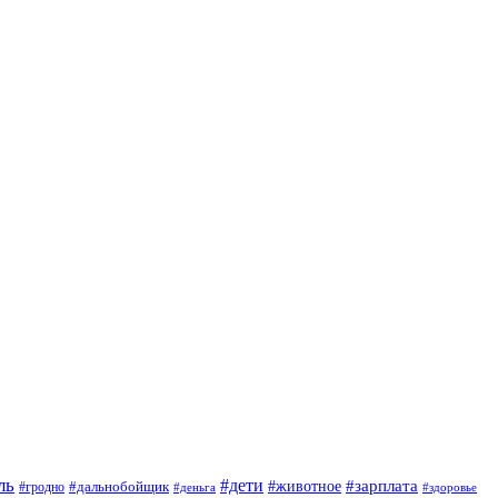
ль
#дети
#животное
#зарплата
#дальнобойщик
#гродно
#деньга
#здоровье