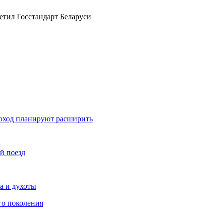
доход планируют расширить
й поезд
ра и духоты
го поколения