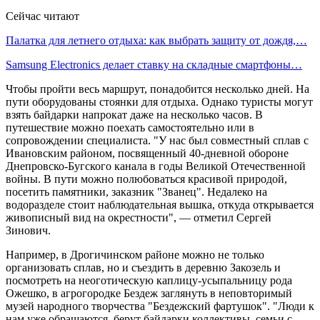
Сейчас читают
Палатка для летнего отдыха: как выбрать защиту от дождя,…
Samsung Electronics делает ставку на складные смартфоны…
Чтобы пройти весь маршрут, понадобится несколько дней. На
пути оборудованы стоянки для отдыха. Однако туристы могут
взять байдарки напрокат даже на несколько часов. В
путешествие можно поехать самостоятельно или в
сопровождении специалиста. "У нас был совместный сплав с
Ивановским районом, посвященный 40-дневной обороне
Днепровско-Бугского канала в годы Великой Отечественной
войны. В пути можно полюбоваться красивой природой,
посетить памятники, заказник "Званец". Недалеко на
водоразделе стоит наблюдательная вышка, откуда открывается
живописный вид на окрестности", — отметил Сергей
Зинович.
Например, в Дрогичинском районе можно не только
организовать сплав, но и съездить в деревню Закозель и
посмотреть на неоготическую каплицу-усыпальницу рода
Ожешко, в агрогородке Бездеж заглянуть в неповторимый
музей народного творчества "Бездежский фартушок". "Люди к
нам уже обращаются, берут байдарки коллективы, семьи с