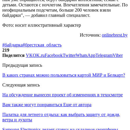
детьми. Остаются с ночлегом. Впечатления замечательные. По
неофициальным подсчетам, больше 200 человек взяли
байдарки", — добавил главный специалист.
Фото: носит иллюстративный характер
Источник:
onlinebrest.by
#байдарка
#брестская_область
219
Поделится
VK
OK.ru
Facebook
Twitter
WhatsApp
Telegram
Viber
Предыдущая запись
В каких странах можно пользоваться картой МИР и Белкарт?
Следующая запись
На обсуждение вынесен проект об изменениях в техосмотре
Вам также могут понравиться
Еще от автора
Палатка для летнего отдыха: как выбрать защиту от дождя,
ветра и духоты
Samsung Electronics делает ставку на складные смартфоны