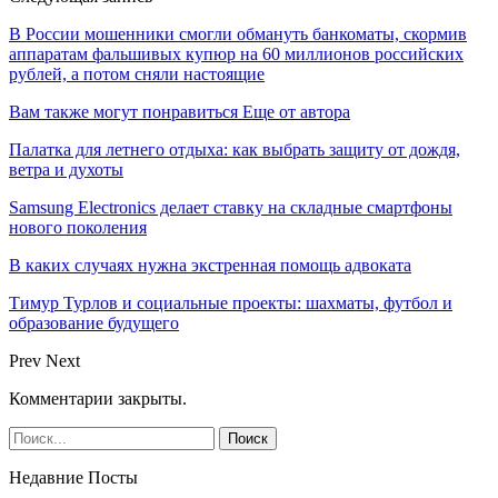
В России мошенники смогли обмануть банкоматы, скормив
аппаратам фальшивых купюр на 60 миллионов российских
рублей, а потом сняли настоящие
Вам также могут понравиться
Еще от автора
Палатка для летнего отдыха: как выбрать защиту от дождя,
ветра и духоты
Samsung Electronics делает ставку на складные смартфоны
нового поколения
В каких случаях нужна экстренная помощь адвоката
Тимур Турлов и социальные проекты: шахматы, футбол и
образование будущего
Prev
Next
Комментарии закрыты.
Недавние Посты