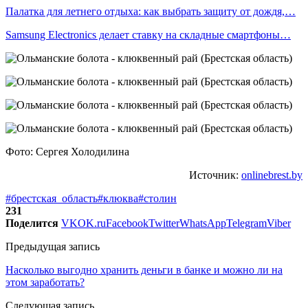
Палатка для летнего отдыха: как выбрать защиту от дождя,…
Samsung Electronics делает ставку на складные смартфоны…
Фото: Сергея Холодилина
Источник:
onlinebrest.by
#брестская_область
#клюква
#столин
231
Поделится
VK
OK.ru
Facebook
Twitter
WhatsApp
Telegram
Viber
Предыдущая запись
Насколько выгодно хранить деньги в банке и можно ли на
этом заработать?
Следующая запись