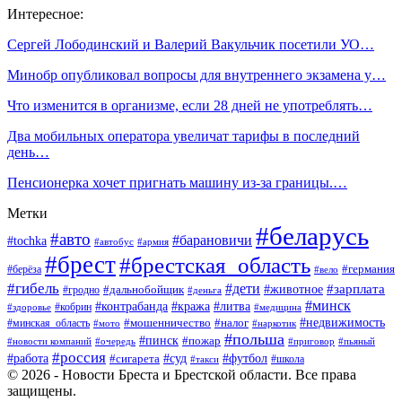
Интересное:
Сергей Лободинский и Валерий Вакульчик посетили УО…
Минобр опубликовал вопросы для внутреннего экзамена у…
Что изменится в организме, если 28 дней не употреблять…
Два мобильных оператора увеличат тарифы в последний
день…
Пенсионерка хочет пригнать машину из-за границы.…
Метки
#беларусь
#авто
#барановичи
#tochka
#автобус
#армия
#брест
#брестская_область
#германия
#берёза
#вело
#гибель
#дети
#животное
#зарплата
#дальнобойщик
#гродно
#деньга
#минск
#контрабанда
#кража
#литва
#кобрин
#здоровье
#медицина
#мошенничество
#налог
#недвижимость
#минская_область
#мото
#наркотик
#польша
#пинск
#пожар
#новости компаний
#приговор
#пьяный
#очередь
#россия
#футбол
#работа
#суд
#сигарета
#школа
#такси
© 2026 - Новости Бреста и Брестской области. Все права
защищены.