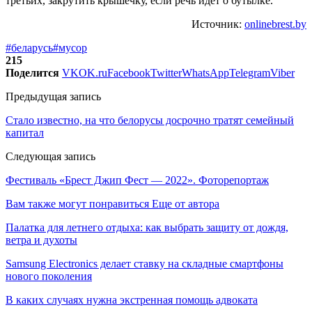
третьих, закрутить крышечку, если речь идет о бутылке.
Источник:
onlinebrest.by
#беларусь
#мусор
215
Поделится
VK
OK.ru
Facebook
Twitter
WhatsApp
Telegram
Viber
Предыдущая запись
Стало известно, на что белорусы досрочно тратят семейный
капитал
Следующая запись
Фестиваль «Брест Джип Фест — 2022». Фоторепортаж
Вам также могут понравиться
Еще от автора
Палатка для летнего отдыха: как выбрать защиту от дождя,
ветра и духоты
Samsung Electronics делает ставку на складные смартфоны
нового поколения
В каких случаях нужна экстренная помощь адвоката