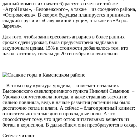
данный момент их начато 6) растут за счет все той же
«АгроНивы», «Беловежского», а также – из соседнего района,
«Ост­ро­ме­чева». В скором будущем планируется принимать
сладкий груз и из «Савушкиной пущи», а также из «Агро-
Заречья».
Для того, чтобы заинтересовать аграриев в более ранних
сроках сдачи урожая, была предусмотрена надбавка к
закупочным ценам. 15% к стоимости добавлялось тем, кто
начал заготовку свеклы до 20 сентября включительно.
– В этом году культура уродила, – отмечает начальник
Высоковского свек­лоприемного пункта Николай Семенюк. –
Урожаю сопутст­вовала погода, и даже страшная засуха не
сильно пов­лияла, ведь в начале развития растений им было
дос­таточно тепла и влаги. А сейчас – благоприятный климат:
относительно теплые дни и прохладные ночи. А это
способствует тому, что идет отток питательных веществ из
ботвы в корнеплод. В дальнейшем они преобразуются в сахар.
Сейчас читают