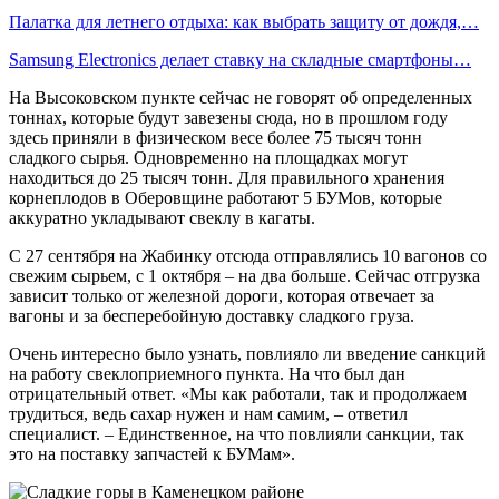
Палатка для летнего отдыха: как выбрать защиту от дождя,…
Samsung Electronics делает ставку на складные смартфоны…
На Высоковском пункте сейчас не говорят об определенных
тоннах, которые будут завезены сюда, но в прошлом году
здесь приняли в физическом весе более 75 тысяч тонн
сладкого сырья. Одновременно на площадках могут
находиться до 25 тысяч тонн. Для правильного хранения
корнеплодов в Оберовщине работают 5 БУМов, которые
аккуратно укладывают свеклу в кагаты.
С 27 сентября на Жабинку отсюда отправлялись 10 вагонов со
свежим сырьем, с 1 октября – на два больше. Сейчас отгрузка
зависит только от железной дороги, которая отвечает за
вагоны и за бесперебойную доставку сладкого груза.
Очень интересно было узнать, повлияло ли введение санкций
на работу свек­лоприемного пункта. На что был дан
отрицательный ответ. «Мы как работали, так и продолжаем
трудиться, ведь сахар нужен и нам самим, – ответил
специалист. – Единственное, на что повлияли санкции, так
это на поставку запчастей к БУМам».