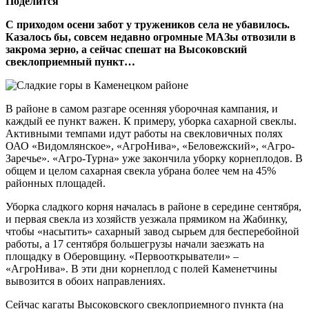
Поделится
С приходом осени забот у тружеников села не убавилось.
Казалось бы, совсем недавно огромные МАЗы отвозили в
закрома зерно, а сейчас спешат на Высоковский
свеклоприемный пункт…
В районе в самом разгаре осенняя уборочная кампания, и
каждый ее пункт важен. К примеру, уборка сахарной свеклы.
Активными темпами идут работы на свек­ловичных полях
ОАО «Видомлянское», «АгроНи­ва», «Беловежский», «Агро-
Заречье». «Агро-Турна» уже закончила уборку корнеплодов. В
общем и целом сахарная свекла убрана более чем на 45%
районных площадей.
Уборка сладкого корня началась в районе в середине сентября,
и первая свекла из хозяйств уезжала прямиком на Жабинку,
чтобы «насытить» сахарный завод сырьем для бесперебойной
работы, а 17 сентября большегрузы начали заезжать на
площадку в Оберовщину. «Первооткрыватели» –
«АгроНива». В эти дни корнеплод с полей Каменетчины
вывозится в обоих направлениях.
Сейчас кагаты Высоков­ского свеклоприемного пун­кта (на