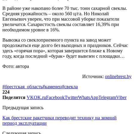
В районе уже накопано более 70 тыс. тонн сахарной свеклы.
Средняя урожайность – около 560 ц/га. Но Николай
Евгеньевич уверен, что при массовой уборке показатели
увеличатся. Сахаристость свеклы сос­тавляет 16,39% при
необходимом уровне в 16%.
Вывозка со свеклоприемного пункта на завод может
продолжаться еще долго без выходных и праздников. Сейчас
здесь «горячая пора», которая завершится ближе к Новому
году, когда последний «бурак» будет вывезен с площадки…
Фото: автора
Источник:
onlinebrest.by
#брестская_область
#каменец
#свекла
224
Поделится
VK
OK.ru
Facebook
Twitter
WhatsApp
Telegram
Viber
Предыдущая запись
Как брестские ракетчики переводят технику на зимний
период эксплуатации
Следующая запись