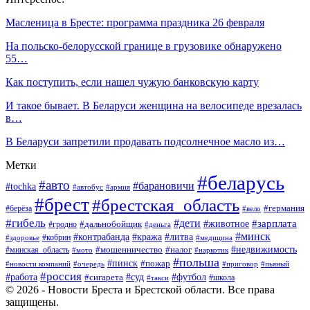
Масленица в Бресте: программа праздника 26 февраля
На польско-белорусской границе в грузовике обнаружено
55…
Как поступить, если нашел чужую банковскую карту
И такое бывает. В Беларуси женщина на велосипеде врезалась
в…
В Беларуси запретили продавать подсолнечное масло из…
Метки
#беларусь
#авто
#барановичи
#tochka
#автобус
#армия
#брест
#брестская_область
#германия
#берёза
#вело
#гибель
#дети
#животное
#зарплата
#дальнобойщик
#гродно
#деньга
#минск
#контрабанда
#кража
#литва
#кобрин
#здоровье
#медицина
#мошенничество
#налог
#недвижимость
#минская_область
#мото
#наркотик
#польша
#пинск
#пожар
#новости компаний
#приговор
#пьяный
#очередь
#россия
#футбол
#работа
#суд
#сигарета
#школа
#такси
© 2026 - Новости Бреста и Брестской области. Все права
защищены.