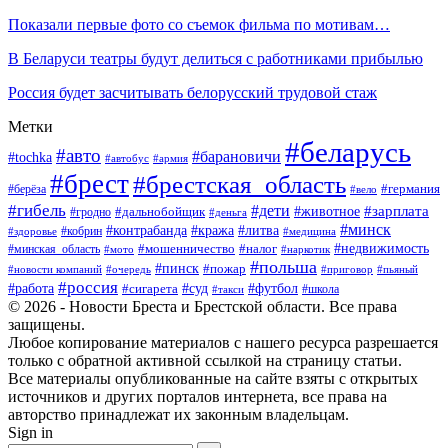
Показали первые фото со съемок фильма по мотивам…
В Беларуси театры будут делиться с работниками прибылью
Россия будет засчитывать белорусский трудовой стаж
Метки
#беларусь
#авто
#барановичи
#tochka
#автобус
#армия
#брест
#брестская_область
#германия
#берёза
#вело
#гибель
#дети
#животное
#зарплата
#дальнобойщик
#гродно
#деньга
#минск
#контрабанда
#кража
#литва
#кобрин
#здоровье
#медицина
#мошенничество
#налог
#недвижимость
#минская_область
#мото
#наркотик
#польша
#пинск
#пожар
#новости компаний
#приговор
#пьяный
#очередь
#россия
#футбол
#работа
#суд
#сигарета
#школа
#такси
© 2026 - Новости Бреста и Брестской области. Все права
защищены.
Любое копирование материалов с нашего ресурса разрешается
только с обратной активной ссылкой на страницу статьи.
Все материалы опубликованные на сайте взяты с открытых
источников и других порталов интернета, все права на
авторство принадлежат их законным владельцам.
Sign in