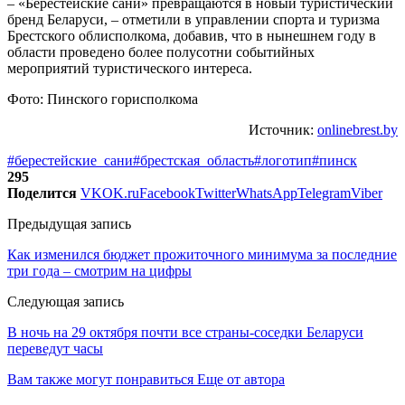
– «Берестейские сани» превращаются в новый туристический
бренд Беларуси, – отметили в управлении спорта и туризма
Брестского облисполкома, добавив, что в нынешнем году в
области проведено более полусотни событийных
мероприятий туристического интереса.
Фото: Пинского горисполкома
Источник:
onlinebrest.by
#берестейские_сани
#брестская_область
#логотип
#пинск
295
Поделится
VK
OK.ru
Facebook
Twitter
WhatsApp
Telegram
Viber
Предыдущая запись
Как изменился бюджет прожиточного минимума за последние
три года – смотрим на цифры
Следующая запись
В ночь на 29 октября почти все страны-соседки Беларуси
переведут часы
Вам также могут понравиться
Еще от автора