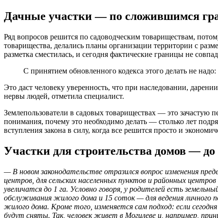
Дачные участки — по сложившимся гран
Ряд вопросов решится по садоводческим товариществам, потом
товарищества, делались планы организации территории с разм
разметка сместилась, и сегодня фактические границы не совпа
С принятием обновленного кодекса этого делать не надо:
Это даст человеку уверенность, что при наследовании, дарени
нервы людей, отметила специалист.
Землепользователи в садовых товариществах — это зачастую пе
понимания, почему это необходимо делать — столько лет подр
вступления закона в силу, когда все решится просто и экономич
Участки для строительства домов
—
до
— В новом законодательстве отразился вопрос изменения пред
центров, для сельских населенных пунктов и районных центров
увеличатся до 1 га. Условно говоря, у родителей есть земель
обслуживания жилого дома и 15 соток — для ведения личного 
жилого дома. Кроме того, изменяется сам подход: если сегодн
будут сняты. Так, человек живет в Могилеве и, например, при