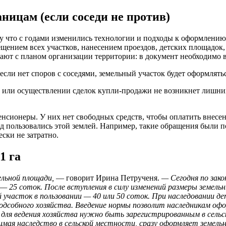
ицам (если соседи не против)
у что с годами изменились технологии и подходы к оформлению 
ещением всех участков, нанесением проездов, детских площадок
дают с планом организации территории: в документ необходимо в
 если нет споров с соседями, земельный участок будет оформля
и или осуществлении сделок купли-продажи не возникнет лишних
нсионеры. У них нет свободных средств, чтобы оплатить внесен
яд пользовались этой землей. Например, такие обращения были
ески не затратно.
 1 га
ельной площади,
— говорит Ирина Петрученя.
— Сегодня по зак
 — 25 соток. После вступления в силу изменений размеры земел
ный участок в пользовании — 40 или 50 соток. При наследовании
подсобного хозяйства. Введение нормы позволит наследникам оф
я для ведения хозяйства нужно быть зарегистрированным в сель
нимая наследство в сельской местности, сразу оформляет земел