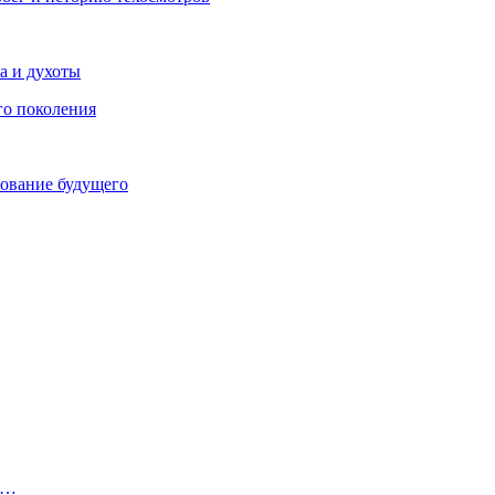
ра и духоты
го поколения
зование будущего
ся…