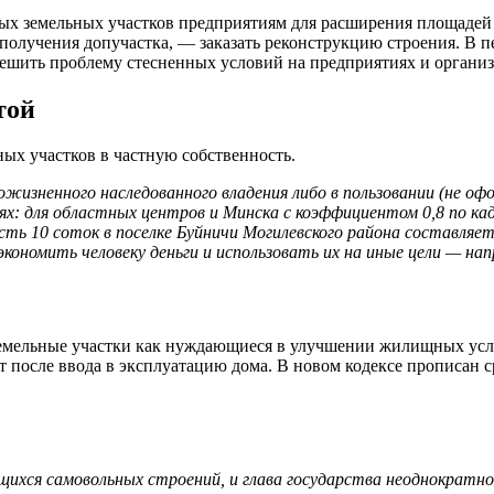
ых земельных участков предприятиям для расширения площадей
получения допучастка, — заказать реконструкцию строения. В пе
 решить проблему стесненных условий на предприятиях и органи
той
ных участков в частную собственность.
пожизненного наследованного владения либо в пользовании (не 
ях: для областных центров и Минска с коэффициентом 0,8 по к
ь 10 соток в поселке Буйничи Могилевского района составляет 
экономить человеку деньги и использовать их на иные цели — на
земельные участки как нуждающиеся в улучшении жилищных услов
т после ввода в эксплуатацию дома. В новом кодексе прописан с
щихся самовольных строений, и глава государства неоднократно