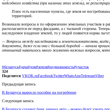
подсобного хозяйства (при наличии этих земель), не регистри
Плюс есть населенные пункты, где земля не востребована
территорий.
Возникали вопросы и по оформлению земельных участков в ра
располагаются не перед фасадами, а с тыльной стороны. Тепер
наследуемое владение землей, то у людей появится норма льго
— Вопросы между наследниками и землепользователями, когда
документы, даже если они с большой бородой — начала прошлог
отношений накопилось много жизненно важных вопросов, котор
#беларусь
#дача
#дом
#земля
#недвижимость
#участок
324
Поделится
VK
OK.ru
Facebook
Twitter
WhatsApp
Telegram
Viber
Предыдущая запись
В Беларуси выросло пособие на погребение
Следующая запись
В Беларуси создают банк данных авто – можно будет узнать пр