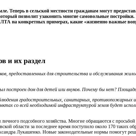
емле. Теперь в сельской местности гражданам могут предост
, который позволит узаконить многие самовольные постройки
ЛТА на конкретных примерах, какие «жизненно важные воп
в и их раздел
тков, предоставленных для строительства и обслуживания жило
л построен дом для детей или внуков. Почему бы нет? Площадь
блюдения градостроительных, санитарных, противопожарных и и
нктах со всей необходимой инфраструктурой земля будет исполь
я личного подсобного хозяйства. Многие обращаются с просьбой 
левской области за последнее время поступило около 170 таких
лександра Лукашенко. Новые законодательные нормы помогут реш