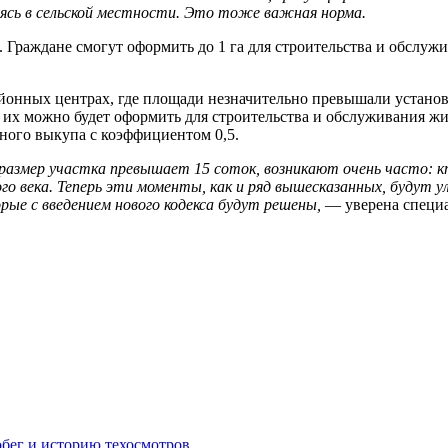
руясь в сельской местности. Это тоже важная норма.
. Граждане смогут оформить до 1 га для строительства и обслужи
йонных центрах, где площади незначительно превышали установ
ь их можно будет оформить для строительства и обслуживания ж
тного выкупа с коэффициентом 0,5.
 размер участка превышает 15 соток, возникают очень часто: 
о века. Теперь эти моменты, как и ряд вышесказанных, будут у
ые с введением нового кодекса будут решены,
— уверена специа
обег и историю техосмотров