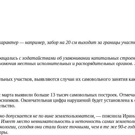
арактер — например, забор на 20 см выходит за границы участ
бращались с ходатайствами об узаконивании капитальных строе
номочия местных исполнительных и распорядительных органов. З
льных участков, выявляются случаи их самовольного занятия ка
с марта выявили больше 13 тысяч самовольных построек. Отмечае
снимков. Окончательная цифра нарушений будет установлена к 
льство.
о допускается не по вине землепользователя,
— пояснила Ирин
ка. Имеет место невнимательность и неточность самих землепо
нологии, сегодня они стали более точными, чем в те же 90-е го
тры.