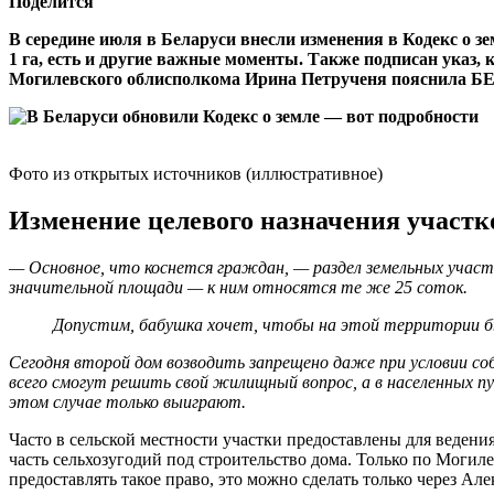
Поделится
В середине июля в Беларуси внесли изменения в Кодекс о з
1 га, есть и другие важные моменты. Также подписан указ
Могилевского облисполкома Ирина Петрученя пояснила БЕ
Фото из открытых источников (иллюстративное)
Изменение целевого назначения участко
— Основное, что коснется граждан, — раздел земельных учас
значительной площади — к ним относятся те же 25 соток.
Допустим, бабушка хочет, чтобы на этой территории бы
Сегодня второй дом возводить запрещено даже при условии со
всего смогут решить свой жилищный вопрос, а в населенных пу
этом случае только выиграют.
Часто в сельской местности участки предоставлены для ведени
часть сельхозугодий под строительство дома. Только по Моги
предоставлять такое право, это можно сделать только через А