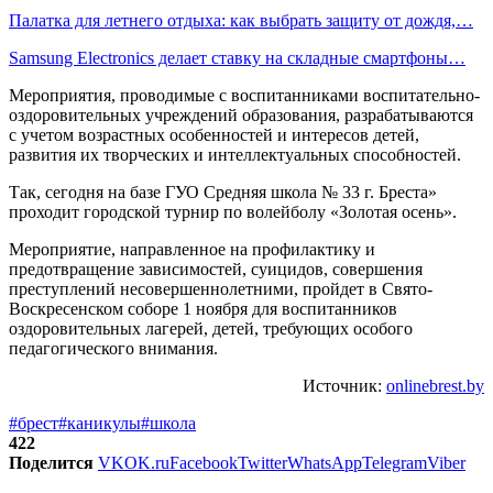
Палатка для летнего отдыха: как выбрать защиту от дождя,…
Samsung Electronics делает ставку на складные смартфоны…
Мероприятия, проводимые с воспитанниками воспитательно-
оздоровительных учреждений образования, разрабатываются
с учетом возрастных особенностей и интересов детей,
развития их творческих и интеллектуальных способностей.
Так, сегодня на базе ГУО Средняя школа № 33 г. Бреста»
проходит городской турнир по волейболу «Золотая осень».
Мероприятие, направленное на профилактику и
предотвращение зависимостей, суицидов, совершения
преступлений несовершеннолетними, пройдет в Свято-
Воскресенском соборе 1 ноября для воспитанников
оздоровительных лагерей, детей, требующих особого
педагогического внимания.
Источник:
onlinebrest.by
#брест
#каникулы
#школа
422
Поделится
VK
OK.ru
Facebook
Twitter
WhatsApp
Telegram
Viber