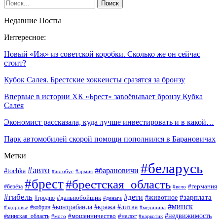
Недавние Посты
Интересное:
Новый «Иж» из советской коробки. Сколько же он сейчас
стоит?
Кубок Салея. Брестские хоккеисты сразятся за бронзу
Впервые в истории ХК «Брест» завоёвывает бронзу Кубка
Салея
Экономист рассказала, куда лучше инвестировать и в какой…
Парк автомобилей скорой помощи пополнился в Барановичах
Метки
#беларусь
#авто
#барановичи
#tochka
#автобус
#армия
#брест
#брестская_область
#германия
#берёза
#вело
#гибель
#дети
#животное
#зарплата
#дальнобойщик
#гродно
#деньга
#минск
#контрабанда
#кража
#литва
#кобрин
#здоровье
#медицина
#мошенничество
#налог
#недвижимость
#минская_область
#мото
#наркотик