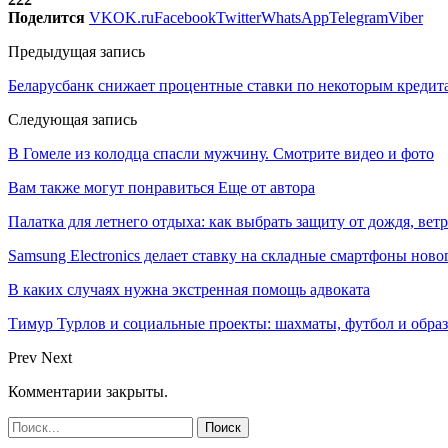
Поделится
VK
OK.ru
Facebook
Twitter
WhatsApp
Telegram
Viber
Предыдущая запись
Беларусбанк снижает процентные ставки по некоторым кредит
Следующая запись
В Гомеле из колодца спасли мужчину. Смотрите видео и фото
Вам также могут понравиться
Еще от автора
Палатка для летнего отдыха: как выбрать защиту от дождя, вет
Samsung Electronics делает ставку на складные смартфоны ново
В каких случаях нужна экстренная помощь адвоката
Тимур Турлов и социальные проекты: шахматы, футбол и обра
Prev
Next
Комментарии закрыты.