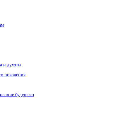
ам
ра и духоты
го поколения
зование будущего