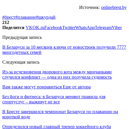
Источник:
onlinebrest.by
#брест
#плавание
#шкурдай
212
Поделится
VK
OK.ru
Facebook
Twitter
WhatsApp
Telegram
Viber
Предыдущая запись
В Беларуси за 10 месяцев ключи от новостроек получили 7777
многодетных семей
Следующая запись
Из-за исчезновения дворового кота между минчанками
случился конфликт — одна из них получила судимость
Вам также могут понравиться
Еще от автора
Без йоги и фитнеса: в Беларуси меняют правила для
спортуслуг – выживут не все
В Бресте завершился чемпионат Беларуси по плаванию на
короткой воде
Определился новый главный тренер хоккейного клуба