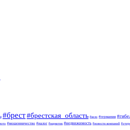
…
#брест
#брестская_область
#гибе
#германия
а
#вело
#мошенничество
#налог
#недвижимость
мото
#наркотик
#новости компаний
#очер