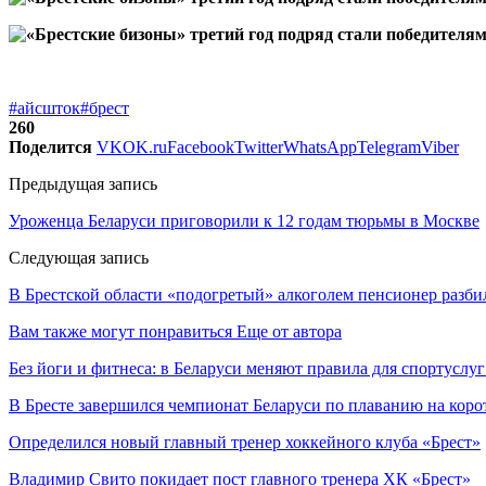
#айсшток
#брест
260
Поделится
VK
OK.ru
Facebook
Twitter
WhatsApp
Telegram
Viber
Предыдущая запись
Уроженца Беларуси приговорили к 12 годам тюрьмы в Москве
Следующая запись
В Брестской области «подогретый» алкоголем пенсионер разби
Вам также могут понравиться
Еще от автора
Без йоги и фитнеса: в Беларуси меняют правила для спортуслуг
В Бресте завершился чемпионат Беларуси по плаванию на коро
Определился новый главный тренер хоккейного клуба «Брест»
Владимир Свито покидает пост главного тренера ХК «Брест»