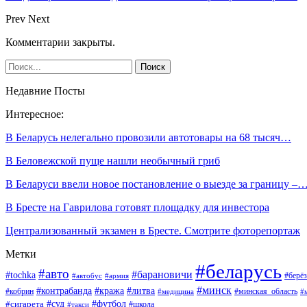
Prev
Next
Комментарии закрыты.
Недавние Посты
Интересное:
В Беларусь нелегально провозили автотовары на 68 тысяч…
В Беловежской пуще нашли необычный гриб
В Беларуси ввели новое постановление о выезде за границу –
В Бресте на Гаврилова готовят площадку для инвестора
Централизованный экзамен в Бресте. Смотрите фоторепортаж
Метки
#беларусь
#авто
#барановичи
#tochka
#берёз
#автобус
#армия
#минск
#контрабанда
#кража
#литва
#кобрин
#минская_область
#медицина
#
#футбол
#суд
#сигарета
#школа
#такси