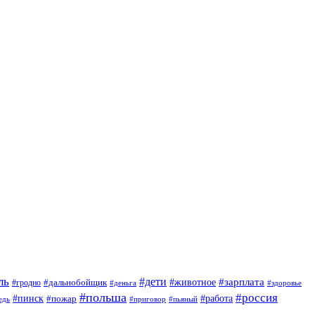
ль
#дети
#животное
#зарплата
#дальнобойщик
#гродно
#деньга
#здоровье
#польша
#россия
#пинск
#работа
#пожар
#приговор
#пьяный
едь