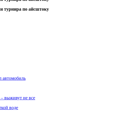
л автомобиль
 – выживут не все
ткой воде