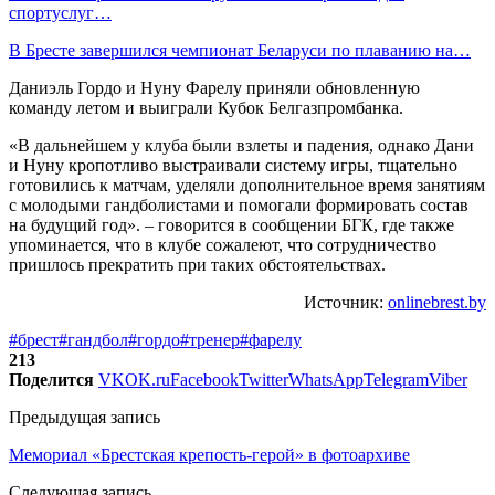
спортуслуг…
В Бресте завершился чемпионат Беларуси по плаванию на…
Даниэль Гордо и Нуну Фарелу приняли обновленную
команду летом и выиграли Кубок Белгазпромбанка.
«В дальнейшем у клуба были взлеты и падения, однако Дани
и Нуну кропотливо выстраивали систему игры, тщательно
готовились к матчам, уделяли дополнительное время занятиям
с молодыми гандболистами и помогали формировать состав
на будущий год». – говорится в сообщении БГК, где также
упоминается, что в клубе сожалеют, что сотрудничество
пришлось прекратить при таких обстоятельствах.
Источник:
onlinebrest.by
#брест
#гандбол
#гордо
#тренер
#фарелу
213
Поделится
VK
OK.ru
Facebook
Twitter
WhatsApp
Telegram
Viber
Предыдущая запись
Мемориал «Брестская крепость-герой» в фотоархиве
Следующая запись