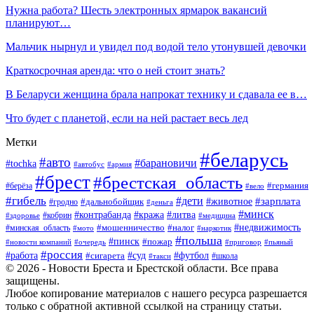
Нужна работа? Шесть электронных ярмарок вакансий
планируют…
Мальчик нырнул и увидел под водой тело утонувшей девочки
Краткосрочная аренда: что о ней стоит знать?
В Беларуси женщина брала напрокат технику и сдавала ее в…
Что будет с планетой, если на ней растает весь лед
Метки
#беларусь
#авто
#барановичи
#tochka
#автобус
#армия
#брест
#брестская_область
#германия
#берёза
#вело
#гибель
#дети
#животное
#зарплата
#дальнобойщик
#гродно
#деньга
#минск
#контрабанда
#кража
#литва
#кобрин
#здоровье
#медицина
#мошенничество
#налог
#недвижимость
#минская_область
#мото
#наркотик
#польша
#пинск
#пожар
#новости компаний
#приговор
#пьяный
#очередь
#россия
#футбол
#работа
#суд
#сигарета
#школа
#такси
© 2026 - Новости Бреста и Брестской области. Все права
защищены.
Любое копирование материалов с нашего ресурса разрешается
только с обратной активной ссылкой на страницу статьи.