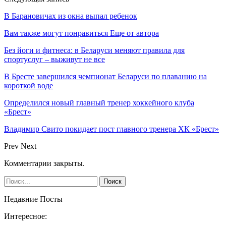
В Барановичах из окна выпал ребенок
Вам также могут понравиться
Еще от автора
Без йоги и фитнеса: в Беларуси меняют правила для
спортуслуг – выживут не все
В Бресте завершился чемпионат Беларуси по плаванию на
короткой воде
Определился новый главный тренер хоккейного клуба
«Брест»
Владимир Свито покидает пост главного тренера ХК «Брест»
Prev
Next
Комментарии закрыты.
Недавние Посты
Интересное: