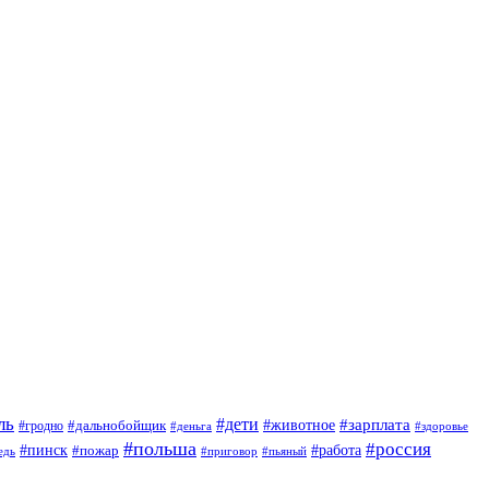
ль
#дети
#животное
#зарплата
#дальнобойщик
#гродно
#деньга
#здоровье
#польша
#россия
#пинск
#работа
#пожар
#приговор
#пьяный
едь