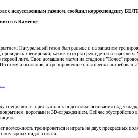
поле с искусственным газоном, сообщил корреспонденту БЕЛ
рытием. Натуральный газон был раньше и на запасном трениров
роводить тренировки, какие-то игры среди детей и взрослых. У
 первой лиге. Свои домашние матчи на стадионе "Колос" провод
. Поэтому и основное, и тренировочное поля очень востребован
уг…
ду специалисты приступили к подготовке основания под укладку
 покрытием, воротами и 3D-ограждением. Сейчас обустройство 
атацию.
чат возможность тренироваться и играть на двух прекрасных по
п популярных видов спорта.