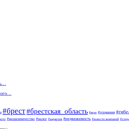
сь…
ного…
#брест
#брестская_область
#гибе
#германия
а
#вело
#мошенничество
#налог
#недвижимость
мото
#наркотик
#новости компаний
#очер