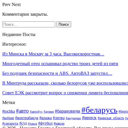
Prev
Next
Комментарии закрыты.
Недавние Посты
Интересное:
Из Минска в Москву за 3 часа. Высокоскоростная…
Многодетный отец оспаривал родство троих детей из пяти
Без подушек безопасности и ABS. АвтоВАЗ запустил…
В Минтруда рассказали, сколько белорусов уже воспользовали
Совет ЕЭК рассмотрит вопрос о снижении лимита беспошлин
Метки
#беларусь
#авто
#барановичи
#tochka
#берёз
#автобус
#армия
#минск
#контрабанда
#кража
#литва
#кобрин
#минская_область
#медицина
#
#футбол
#суд
#сигарета
#школа
#такси