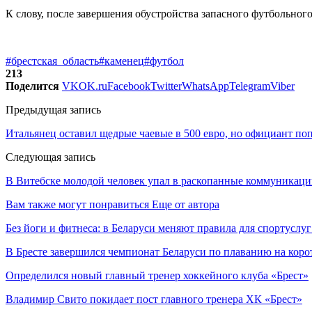
К слову, после завершения обустройства запасного футбольног
#брестская_область
#каменец
#футбол
213
Поделится
VK
OK.ru
Facebook
Twitter
WhatsApp
Telegram
Viber
Предыдущая запись
Итальянец оставил щедрые чаевые в 500 евро, но официант по
Следующая запись
В Витебске молодой человек упал в раскопанные коммуникаци
Вам также могут понравиться
Еще от автора
Без йоги и фитнеса: в Беларуси меняют правила для спортуслуг
В Бресте завершился чемпионат Беларуси по плаванию на коро
Определился новый главный тренер хоккейного клуба «Брест»
Владимир Свито покидает пост главного тренера ХК «Брест»