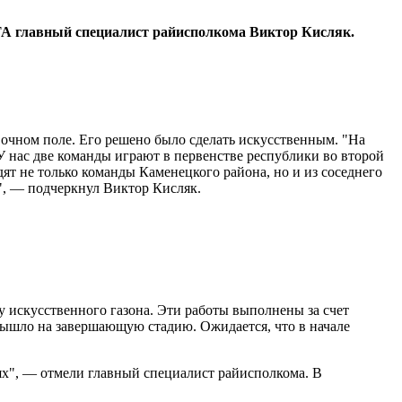
ТА главный специалист райисполкома Виктор Кисляк.
очном поле. Его решено было сделать искусственным. "На
 нас две команды играют в первенстве республики во второй
ят не только команды Каменецкого района, но и из соседнего
ы", — подчеркнул Виктор Кисляк.
 искусственного газона. Эти работы выполнены за счет
вышло на завершающую стадию. Ожидается, что в начале
лях", — отмели главный специалист райисполкома. В