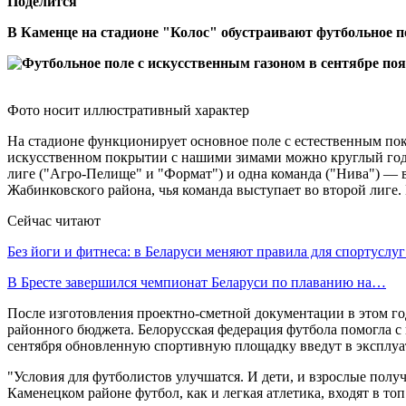
Поделится
В Каменце на стадионе "Колос" обустраивают футбольное 
Фото носит иллюстративный характер
На стадионе функционирует основное поле с естественным пок
искусственном покрытии с нашими зимами можно круглый год п
лиге ("Агро-Пелище" и "Формат") и одна команда ("Нива") — в
Жабинковского района, чья команда выступает во второй лиге
Сейчас читают
Без йоги и фитнеса: в Беларуси меняют правила для спортусл
В Бресте завершился чемпионат Беларуси по плаванию на…
После изготовления проектно-сметной документации в этом го
районного бюджета. Белорусская федерация футбола помогла с
сентября обновленную спортивную площадку введут в эксплу
"Условия для футболистов улучшатся. И дети, и взрослые полу
Каменецком районе футбол, как и легкая атлетика, входят в то