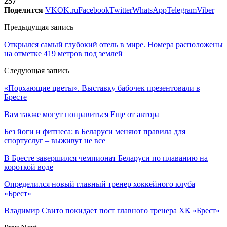
257
Поделится
VK
OK.ru
Facebook
Twitter
WhatsApp
Telegram
Viber
Предыдущая запись
Открылся самый глубокий отель в мире. Номера расположены
на отметке 419 метров под землей
Следующая запись
«Порхающие цветы». Выставку бабочек презентовали в
Бресте
Вам также могут понравиться
Еще от автора
Без йоги и фитнеса: в Беларуси меняют правила для
спортуслуг – выживут не все
В Бресте завершился чемпионат Беларуси по плаванию на
короткой воде
Определился новый главный тренер хоккейного клуба
«Брест»
Владимир Свито покидает пост главного тренера ХК «Брест»