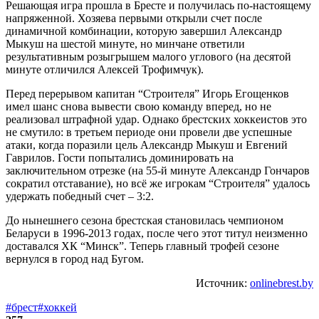
Решающая игра прошла в Бресте и получилась по-настоящему
напряженной. Хозяева первыми открыли счет после
динамичной комбинации, которую завершил Александр
Мыкуш на шестой минуте, но минчане ответили
результативным розыгрышем малого углового (на десятой
минуте отличился Алексей Трофимчук).
Перед перерывом капитан “Строителя” Игорь Егощенков
имел шанс снова вывести свою команду вперед, но не
реализовал штрафной удар. Однако брестских хоккеистов это
не смутило: в третьем периоде они провели две успешные
атаки, когда поразили цель Александр Мыкуш и Евгений
Гаврилов. Гости попытались доминировать на
заключительном отрезке (на 55-й минуте Александр Гончаров
сократил отставание), но всё же игрокам “Строителя” удалось
удержать победный счет – 3:2.
До нынешнего сезона брестская становилась чемпионом
Беларуси в 1996-2013 годах, после чего этот титул неизменно
доставался ХК “Минск”. Теперь главный трофей сезоне
вернулся в город над Бугом.
Источник:
onlinebrest.by
#брест
#хоккей