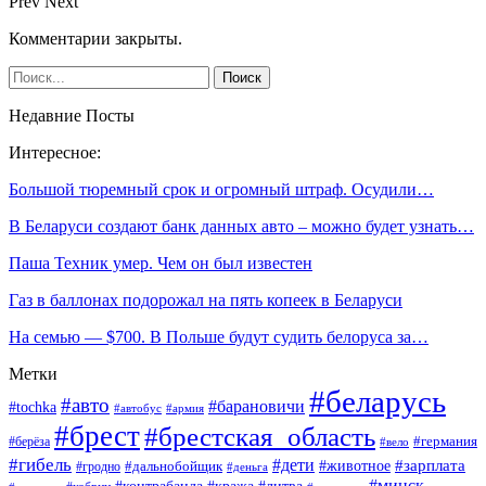
Prev
Next
Комментарии закрыты.
Недавние Посты
Интересное:
Большой тюремный срок и огромный штраф. Осудили…
В Беларуси создают банк данных авто – можно будет узнать…
Паша Техник умер. Чем он был известен
Газ в баллонах подорожал на пять копеек в Беларуси
На семью — $700. В Польше будут судить белоруса за…
Метки
#беларусь
#авто
#барановичи
#tochka
#автобус
#армия
#брест
#брестская_область
#германия
#берёза
#вело
#гибель
#дети
#животное
#зарплата
#дальнобойщик
#гродно
#деньга
#минск
#контрабанда