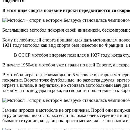
Поделится
В этом виде спорта полевые игроки передвигаются со скорос
Болельщиков мотобол покорил своей динамикой, бескомпромис
Кому из любителей спорта пришла идея дать мотоциклам новое 
1931 году мотобол как вид спорта был известен во Франции, а
В СССР мотобол впервые появился в 1937 году, когда ст
В начале 1950-х в мотобол уже играли по всей Европе, а вскор
В мотобол играют две команды по 5 человек: вратарь и четверо
покрытие. Ворота тоже футбольные, но разметка другая, вратар
играет в шлеме, в перчатках, но отбивать мотобольный мяч диам
такой мяч после удара игрока, на скорости подлетевшего к воро
Замены игроков в мотоболе не ограничены. Порой они вынужде
игру останавливают, только если поломка очень серьезная и иг
бывают ситуации, когда игрок просто меняет железного коня и 