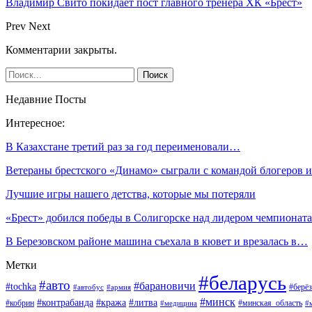
Владимир Свито покидает пост главного тренера ХК «Брест»
Prev
Next
Комментарии закрыты.
Недавние Посты
Интересное:
В Казахстане третий раз за год переименовали…
Ветераны брестского «Динамо» сыграли с командой блогеров
Лучшие игры нашего детства, которые мы потеряли
«Брест» добился победы в Солигорске над лидером чемпиона
В Березовском районе машина съехала в кювет и врезалась в…
Метки
#беларусь
#авто
#барановичи
#tochka
#берёз
#автобус
#армия
#минск
#контрабанда
#кража
#литва
#кобрин
#минская_область
#медицина
#