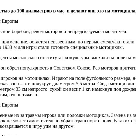
тью до 100 километров в час, и делают они это на мотоцикла
сной борьбой, ревом моторов и непредсказуемостью матчей.
применение, остается неизвестным, но первые смельчаки стали и
 в 1933-м для игры стали готовить специальные мотоциклы.
уденты московского института физкультуры выехали на поле на 
е он обрел популярность в Советском Союзе. Рев моторов притяг
 игроков на мотоциклах. Играют на поле футбольного размера, н
ская зона – это полукруг диаметром 5,5 метра. Сюда мотоциклист
етром 33 см непросто: сухой он весит 1 кг, намокнув под дождем
там, очень тяжело.
нные из-за травмы игрока или поломки мотоцикла. Замена из-за
рок не может самостоятельно убрать транспорт с поля. В таких с
возвращается в игру уже на другом.