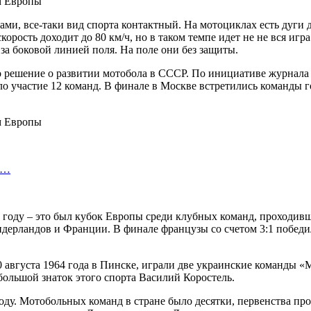
и, все-таки вид спорта контактный. На мотоциклах есть дуги д
рость доходит до 80 км/ч, но в таком темпе идет не не вся игра
за боковой линией поля. На поле они без защиты.
 решение о развитии мотобола в СССР. По инициативе журнала 
о участие 12 команд. В финале в Москве встретились команды 
уг…
году – это был кубок Европы среди клубных команд, проходивш
дерландов и Франции. В финале французы со счетом 3:1 победи
 августа 1964 года в Пинске, играли две украинские команды «
 большой знаток этого спорта Василий Коростель.
ду. Мотобольных команд в стране было десятки, первенства пр