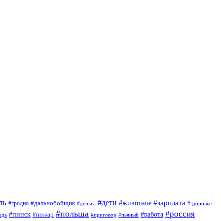
ль
#дети
#животное
#зарплата
#дальнобойщик
#гродно
#деньга
#здоровье
#польша
#россия
#пинск
#работа
#пожар
#приговор
#пьяный
едь