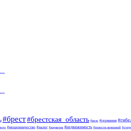
 и…
та…
#брест
#брестская_область
#гибе
#германия
а
#вело
#мошенничество
#налог
#недвижимость
мото
#наркотик
#новости компаний
#очер