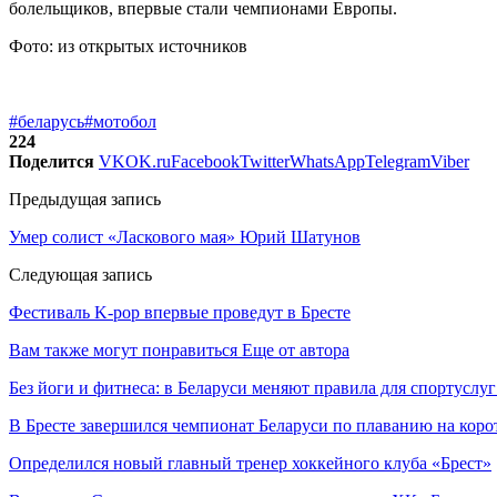
болельщиков, впервые стали чемпионами Европы.
Фото: из открытых источников
#беларусь
#мотобол
224
Поделится
VK
OK.ru
Facebook
Twitter
WhatsApp
Telegram
Viber
Предыдущая запись
Умер солист «Ласкового мая» Юрий Шатунов
Следующая запись
Фестиваль K-pop впервые проведут в Бресте
Вам также могут понравиться
Еще от автора
Без йоги и фитнеса: в Беларуси меняют правила для спортуслуг
В Бресте завершился чемпионат Беларуси по плаванию на коро
Определился новый главный тренер хоккейного клуба «Брест»