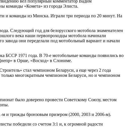
елевидению вел популярный комментатор Вадим
ы команды «Комета» из города Элиста.
и и команды из Минска. Играли три периода по 20 минут. На
вода. Следующий год для белорусского мотобола знаменателен
рошлого века наши первопроходцы мотобола начинали
го завода они переделали под мотобольный вариант и начали
ка БССР 1971 года. В 70-е мотобольные команды появились во
Днепр» в Орше, «Восход» в Слониме.
Строитель» стал чемпионом Беларуси, а еще через 2 года
не только многократным чемпионом Беларуси, но и чемпионом
пионат было доверено провести Советскому Союзу, местом
ропы.
-м и трижды бронзовым призером (2000, 2003 и 2006-м).
исты победили со счетом 3:1 и, к огромной радости