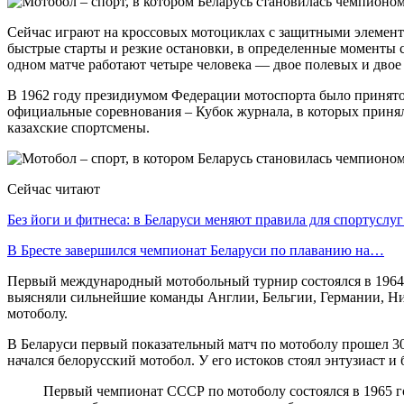
Сейчас играют на кроссовых мотоциклах с защитными элементам
быстрые старты и резкие остановки, в определенные моменты ско
одном матче работают четыре человека — двое полевых и двое 
В 1962 году президиумом Федерации мотоспорта было принято
официальные соревнования – Кубок журнала, в которых принял
казахские спортсмены.
Сейчас читают
Без йоги и фитнеса: в Беларуси меняют правила для спортусл
В Бресте завершился чемпионат Беларуси по плаванию на…
Первый международный мотобольный турнир состоялся в 1964 
выясняли сильнейшие команды Англии, Бельгии, Германии, Ни
мотоболу.
В Беларуси первый показательный матч по мотоболу прошел 30
начался белорусский мотобол. У его истоков стоял энтузиаст и
Первый чемпионат СССР по мотоболу состоялся в 1965 го