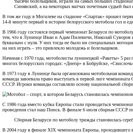
тысячи болельщиков, играли на самых больших стадиона
Синявский, а на некоторых матчах почетным судьей бы
В том же году в Могилеве на стадионе «Спартак» прошел пер
14-й минуте первый в истории белорусского мотобола гол и е
В 1966 году состоялся первый чемпионат Беларуси по мотобо
тем, что в Лунинце Иван и Адам Пилевичи, Николай Суворов 
буквально с нуля. У них тогда не было ни специальных мотоц
на них играть – это привлекло молодежь и болельщиков.
Начиная с 1970 года, мотоболисты лунинецкой «Ракеты» 5 раз
многих белорусских городах: «Днепр» в Бобруйске, «Свислочь
В 1973 году в Лунинце была организована мотобольная команда 
команда завоевала право выступать в первой лиге чемпионата
СССР. Игроки команды составляли основу национальной сборн
С 1986 года вместо кубка Европы стали проводиться чемпион
проведения стал наш Пинск. В финале 6 июля сборная СССР п
Сборная Беларуси по мотоболу трижды становилась сереб
В 2004 году в финале ХІХ чемпионата Европы, проходившего в