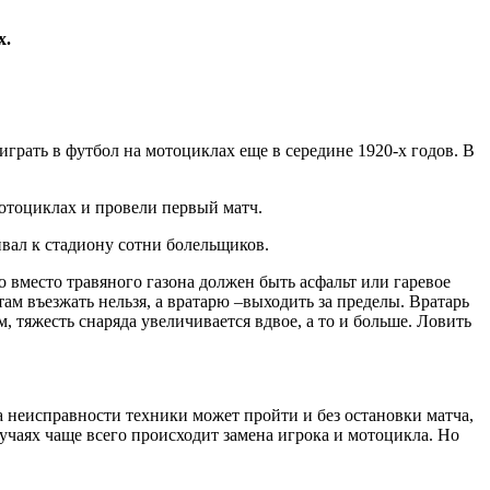
х.
грать в футбол на мотоциклах еще в середине 1920-х годов. В
мотоциклах и провели первый матч.
ивал к стадиону сотни болельщиков.
о вместо травяного газона должен быть асфальт или гаревое
ам въезжать нельзя, а вратарю –выходить за пределы. Вратарь
, тяжесть снаряда увеличивается вдвое, а то и больше. Ловить
 неисправности техники может пройти и без остановки матча,
лучаях чаще всего происходит замена игрока и мотоцикла. Но