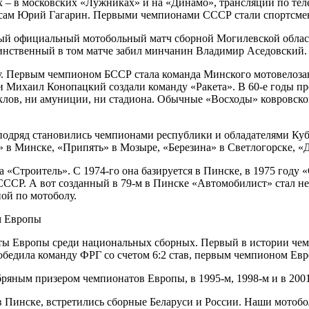
х – в московских «Лужниках» и на «Динамо», трансляции по т
л сам Юрий Гагарин. Первыми чемпионами СССР стали спортсмен
вый официальный мотобольный матч сборной Могилевской област
динственный в том матче забил минчанин Владимир Аседовский.
лу. Первым чемпионом БССР стала команда Минского мотовелоза
и Михаил Конопацкий создали команду «Ракета». В 60-е годы п
иклов, ни амуниции, ни стадиона. Обычные «Восходы» ковровско
 подряд становились чемпионами республики и обладателями Куб
» в Минске, «Припять» в Мозыре, «Березина» в Светлогорске, «
«Строитель». С 1974-го она базируется в Пинске, в 1975 году «
 СССР. А вот созданный в 79-м в Пинске «Автомобилист» стал 
ой по мотоболу.
аты Европы среди национальных сборных. Первый в истории чем
обедила команду ФРГ со счетом 6:2 став, первым чемпионом Ев
ряным призером чемпионатов Европы, в 1995-м, 1998-м и в 2001
 Пинске, встретились сборные Беларуси и России. Наши мотобол