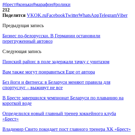
#брест
#коньки
#марафон
#ролики
212
Поделится
VK
OK.ru
Facebook
Twitter
WhatsApp
Telegram
Viber
Предыдущая запись
Бизнес по-белорусски. В Германии остановили
перегруженный автовоз
Следующая запись
Пинский район: в поле задержали тачку с унитазом
Вам также могут понравиться
Еще от автора
Без йоги и фитнеса: в Беларуси меняют правила для
спортуслуг – выживут не все
В Бресте завершился чемпионат Беларуси по плаванию на
короткой воде
Определился новый главный тренер хоккейного клуба
«Брест»
Владимир Свито покидает пост главного тренера ХК «Брест»