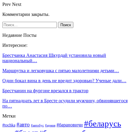
Prev
Next
Комментарии закрыты.
Недавние Посты
Интересное:
Брестчанка Анастасия Шкурдай установила новый
национальный…
Маршрутка и легковушка с пятью малолетними детьми…
Один бокал вина в день не вредит здоровью? Ученые дали…
Брестчанин на фургоне врезался в трактор
На пятнадцать лет в Бресте осудили мужчину, обвинявшегося
по…
Метки
#беларусь
#авто
#барановичи
#tochka
#автобус
#армия