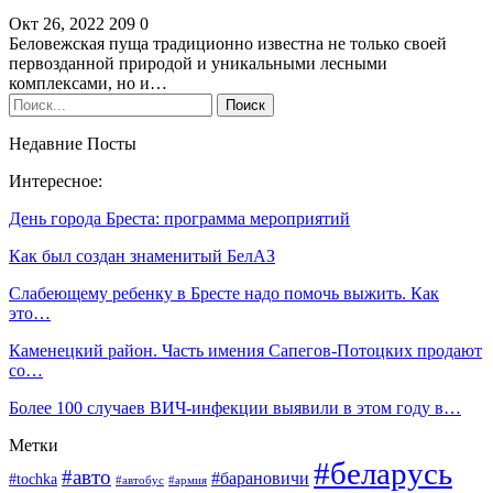
Окт 26, 2022
209
0
Беловежская пуща традиционно известна не только своей
первозданной природой и уникальными лесными
комплексами, но и…
Недавние Посты
Интересное:
День города Бреста: программа мероприятий
Как был создан знаменитый БелАЗ
Слабеющему ребенку в Бресте надо помочь выжить. Как
это…
Каменецкий район. Часть имения Сапегов-Потоцких продают
со…
Более 100 случаев ВИЧ-инфекции выявили в этом году в…
Метки
#беларусь
#авто
#барановичи
#tochka
#автобус
#армия