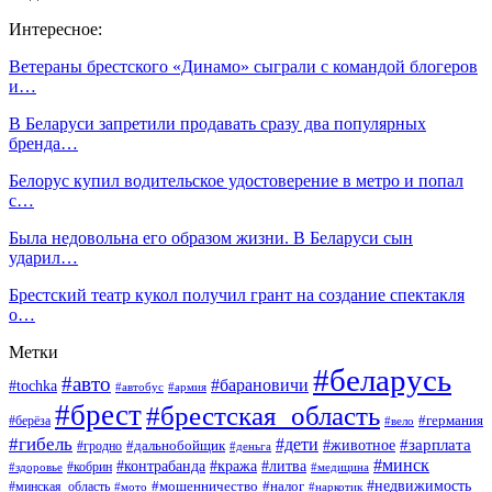
Интересное:
Ветераны брестского «Динамо» сыграли с командой блогеров
и…
В Беларуси запретили продавать сразу два популярных
бренда…
Белорус купил водительское удостоверение в метро и попал
с…
Была недовольна его образом жизни. В Беларуси сын
ударил…
Брестский театр кукол получил грант на создание спектакля
о…
Метки
#беларусь
#авто
#барановичи
#tochka
#автобус
#армия
#брест
#брестская_область
#германия
#берёза
#вело
#гибель
#дети
#животное
#зарплата
#дальнобойщик
#гродно
#деньга
#минск
#контрабанда
#кража
#литва
#кобрин
#здоровье
#медицина
#мошенничество
#налог
#недвижимость
#минская_область
#мото
#наркотик