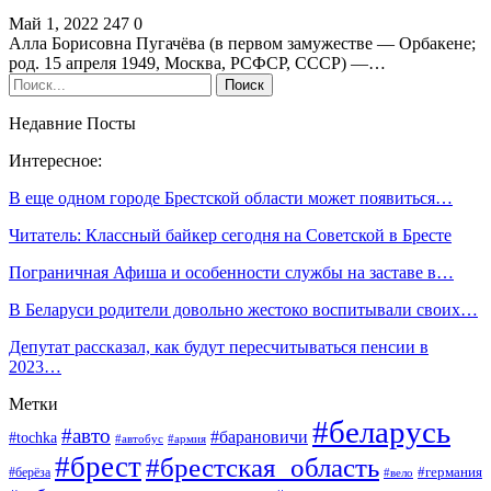
Май 1, 2022
247
0
Алла Борисовна Пугачёва (в первом замужестве — Орбакене;
род. 15 апреля 1949, Москва, РСФСР, СССР) —…
Недавние Посты
Интересное:
В еще одном городе Брестской области может появиться…
Читатель: Классный байкер сегодня на Советской в Бресте
Пограничная Афиша и особенности службы на заставе в…
В Беларуси родители довольно жестоко воспитывали своих…
Депутат рассказал, как будут пересчитываться пенсии в
2023…
Метки
#беларусь
#авто
#барановичи
#tochka
#автобус
#армия
#брест
#брестская_область
#германия
#берёза
#вело