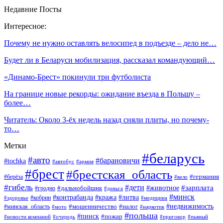
Недавние Посты
Интересное:
Почему не нужно оставлять велосипед в подъезде – дело не…
Будет ли в Беларуси мобилизация, рассказал командующий…
«Динамо-Брест» покинули три футболиста
На границе новые рекорды: ожидание въезда в Польшу –
более…
Читатель: Около 3-ёх недель назад сняли плиты, но почему-
то…
Метки
#беларусь
#авто
#барановичи
#tochka
#автобус
#армия
#брест
#брестская_область
#германия
#берёза
#вело
#гибель
#дети
#животное
#зарплата
#дальнобойщик
#гродно
#деньга
#минск
#контрабанда
#кража
#литва
#кобрин
#здоровье
#медицина
#мошенничество
#налог
#недвижимость
#минская_область
#мото
#наркотик
#польша
#пинск
#пожар
#новости компаний
#приговор
#пьяный
#очередь