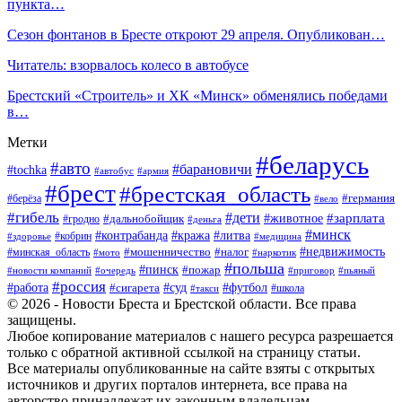
пункта…
Сезон фонтанов в Бресте откроют 29 апреля. Опубликован…
Читатель: взорвалось колесо в автобусе
Брестский «Строитель» и ХК «Минск» обменялись победами
в…
Метки
#беларусь
#авто
#барановичи
#tochka
#автобус
#армия
#брест
#брестская_область
#германия
#берёза
#вело
#гибель
#дети
#животное
#зарплата
#дальнобойщик
#гродно
#деньга
#минск
#контрабанда
#кража
#литва
#кобрин
#здоровье
#медицина
#мошенничество
#налог
#недвижимость
#минская_область
#мото
#наркотик
#польша
#пинск
#пожар
#новости компаний
#приговор
#пьяный
#очередь
#россия
#футбол
#работа
#суд
#сигарета
#школа
#такси
© 2026 - Новости Бреста и Брестской области. Все права
защищены.
Любое копирование материалов с нашего ресурса разрешается
только с обратной активной ссылкой на страницу статьи.
Все материалы опубликованные на сайте взяты с открытых
источников и других порталов интернета, все права на
авторство принадлежат их законным владельцам.