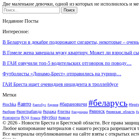
Две маленькие девочки, одной из которых не исполнилось и мес
Недавние Посты
Интересное:
В Беларуси в декабре подорожают сигареты, некоторые – очен
В Гомеле жена завещала мужу квартиру. Может ли взрослый 
В ГАИ озвучили топ-5 водительских отговорок по поводу…
Футболисты «Динамо-Брест»‎ отправились на турнир…
ГАИ Бреста ищет очевидцев инцидента в троллейбусе
Метки
#беларусь
#авто
#барановичи
#tochka
#берёз
#автобус
#армия
#минск
#контрабанда
#кража
#литва
#кобрин
#минская_область
#медицина
#
#футбол
#суд
#сигарета
#школа
#такси
© 2026 - Новости Бреста и Брестской области. Все права защи
Любое копирование материалов с нашего ресурса разрешается т
Все материалы опубликованные на сайте взяты с открытых исто