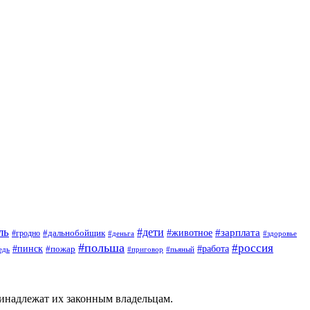
ль
#дети
#животное
#зарплата
#дальнобойщик
#гродно
#деньга
#здоровье
#польша
#россия
#пинск
#работа
#пожар
#приговор
#пьяный
едь
ринадлежат их законным владельцам.