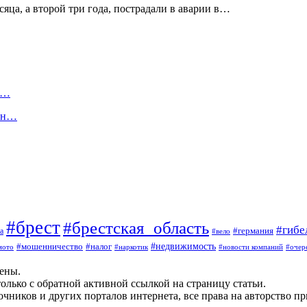
яца, а второй три года, пострадали в аварии в…
ь…
сын…
#брест
#брестская_область
#гибе
#германия
а
#вело
#мошенничество
#налог
#недвижимость
мото
#наркотик
#новости компаний
#очер
щены.
олько с обратной активной ссылкой на страницу статьи.
чников и других порталов интернета, все права на авторство п