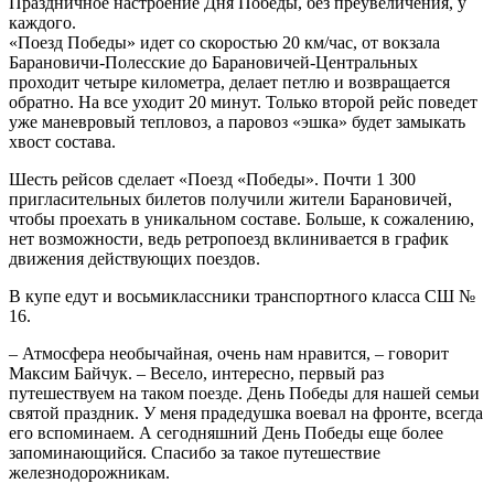
Праздничное настроение Дня Победы, без преувеличения, у
каждого.
«Поезд Победы» идет со скоростью 20 км/час, от вокзала
Барановичи-Полесские до Барановичей-Центральных
проходит четыре километра, делает петлю и возвращается
обратно. На все уходит 20 минут. Только второй рейс поведет
уже маневровый тепловоз, а паровоз «эшка» будет замыкать
хвост состава.
Шесть рейсов сделает «Поезд «Победы». Почти 1 300
пригласительных билетов получили жители Барановичей,
чтобы проехать в уникальном составе. Больше, к сожалению,
нет возможности, ведь ретропоезд вклинивается в график
движения действующих поездов.
В купе едут и восьмиклассники транспортного класса СШ №
16.
– Атмосфера необычайная, очень нам нравится, – говорит
Максим Байчук. – Весело, интересно, первый раз
путешествуем на таком поезде. День Победы для нашей семьи
святой праздник. У меня прадедушка воевал на фронте, всегда
его вспоминаем. А сегодняшний День Победы еще более
запоминающийся. Спасибо за такое путешествие
железнодорожникам.