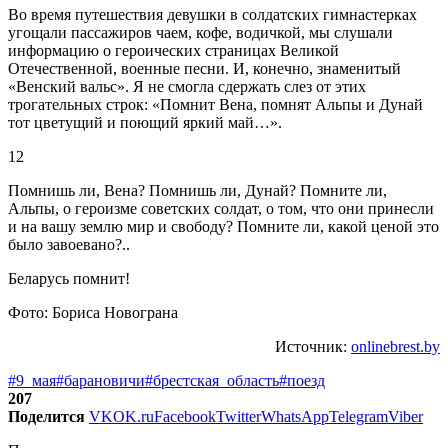
Во время путешествия девушки в солдатских гимнастерках
угощали пассажиров чаем, кофе, водичкой, мы слушали
информацию о героических страницах Великой
Отечественной, военные песни. И, конечно, знаменитый
«Венский вальс». Я не смогла сдержать слез от этих
трогательных строк: «Помнит Вена, помнят Альпы и Дунай
тот цветущий и поющий яркий май…».
12
Помнишь ли, Вена? Помнишь ли, Дунай? Помните ли,
Альпы, о героизме советских солдат, о том, что они принесли
и на вашу землю мир и свободу? Помните ли, какой ценой это
было завоевано?..
Беларусь помнит!
Фото: Бориса Новограна
Источник:
onlinebrest.by
#9_мая
#барановичи
#брестская_область
#поезд
207
Поделится
VK
OK.ru
Facebook
Twitter
WhatsApp
Telegram
Viber