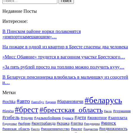
Недавние Посты
Интересное:
В Пинском районе норки полакомятся
«импортозамещающим»…
На пожаре в одной из квартир в Бресте спасены два человека
«Мисс Обаяние» трудится в вагонном участке Брестского…
«За пять рублей просто на топливо можно получить кучу…
В Беларуси пенсионерка влюбилась в мальчишку из соцсетей
и…
Метки
#беларусь
#авто
#барановичи
#tochka
#автобус
#армия
#брест
#брестская_область
#германия
#берёза
#вело
#гибель
#дети
#животное
#зарплата
#дальнобойщик
#гродно
#деньга
#минск
#контрабанда
#кража
#литва
#кобрин
#здоровье
#медицина
#мошенничество
#налог
#недвижимость
#минская_область
#мото
#наркотик