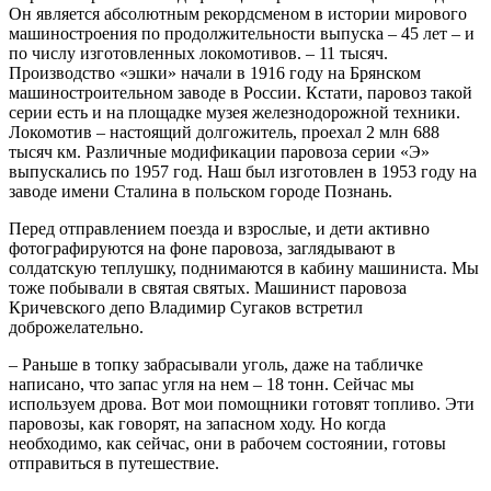
Он является абсолютным рекордсменом в истории мирового
машиностроения по продолжительности выпуска – 45 лет – и
по числу изготовленных локомотивов. – 11 тысяч.
Производство «эшки» начали в 1916 году на Брянском
машиностроительном заводе в России. Кстати, паровоз такой
серии есть и на площадке музея железнодорожной техники.
Локомотив – настоящий долгожитель, проехал 2 млн 688
тысяч км. Различные модификации паровоза серии «Э»
выпускались по 1957 год. Наш был изготовлен в 1953 году на
заводе имени Сталина в польском городе Познань.
Перед отправлением поезда и взрослые, и дети активно
фотографируются на фоне паровоза, заглядывают в
солдатскую теплушку, поднимаются в кабину машиниста. Мы
тоже побывали в святая святых. Машинист паровоза
Кричевского депо Владимир Сугаков встретил
доброжелательно.
– Раньше в топку забрасывали уголь, даже на табличке
написано, что запас угля на нем – 18 тонн. Сейчас мы
используем дрова. Вот мои помощники готовят топливо. Эти
паровозы, как говорят, на запасном ходу. Но когда
необходимо, как сейчас, они в рабочем состоянии, готовы
отправиться в путешествие.