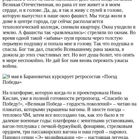
Великая Отечественная, но рана от нее живет и в моем
сердце, и в голове. Да, да, я так и живу с пулей в голове,
которую выпустил в наше окно фашист. Мы тогда жили в
доме в центре города, где сейчас располагается
технологический колледж, снимали квартиру. Окна уходили в
землю. А фашисты так «развлекались»: стреляли по окнам. Во
время одной такой «забавы» пуля прошла через толстую
перьевую подушку и попала мне в голову. Так что подушка и
спасла. Бог так дал, спасибо Всевышнему, рана зажила, я
дожила до этих счастливых лет. Но вот душа болит, что опять
в мире неспокойно. Не дай Бог нам вновь пережить ужасы
войны.
На платформе, которую когда-то и проектировала Нина
Кислач, уже в полной готовности ретропоезд. «Спасибо за
Победу!», «Великая Победа – гордость поколений» – читаю на
плакатах, которыми украшены вагоны. В хвосте поезда –
тепловоз ЧМ, затем все воссоздано так, как это было в те
далекие военные годы: платформа с зенитными установками,
вагон-теплушка с печкой-буржуйкой, фонарями, стрелковым
орудием, три пассажирских вагона и наш герой – паровоз.
Паровоз серии «Э» модификации «р» – настоящая легенда.