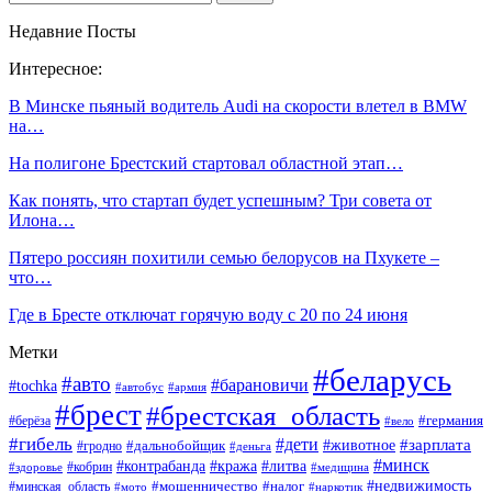
Недавние Посты
Интересное:
В Минске пьяный водитель Audi на скорости влетел в BMW
на…
На полигоне Брестский стартовал областной этап…
Как понять, что стартап будет успешным? Три совета от
Илона…
Пятеро россиян похитили семью белорусов на Пхукете –
что…
Где в Бресте отключат горячую воду с 20 по 24 июня
Метки
#беларусь
#авто
#барановичи
#tochka
#автобус
#армия
#брест
#брестская_область
#германия
#берёза
#вело
#гибель
#дети
#животное
#зарплата
#дальнобойщик
#гродно
#деньга
#минск
#контрабанда
#кража
#литва
#кобрин
#здоровье
#медицина
#мошенничество
#налог
#недвижимость
#минская_область
#мото
#наркотик