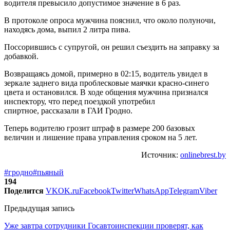
водителя превысило допустимое значение в 6 раз.
В протоколе опроса мужчина пояснил, что около полуночи,
находясь дома, выпил 2 литра пива.
Поссорившись с супругой, он решил съездить на заправку за
добавкой.
Возвращаясь домой, примерно в 02:15, водитель увидел в
зеркале заднего вида проблесковые маячки красно-синего
цвета и остановился. В ходе общения мужчина признался
инспектору, что перед поездкой употребил
спиртное, рассказали в ГАИ Гродно.
Теперь водителю грозит штраф в размере 200 базовых
величин и лишение права управления сроком на 5 лет.
Источник:
onlinebrest.by
#гродно
#пьяный
194
Поделится
VK
OK.ru
Facebook
Twitter
WhatsApp
Telegram
Viber
Предыдущая запись
Уже завтра сотрудники Госавтоинспекции проверят, как