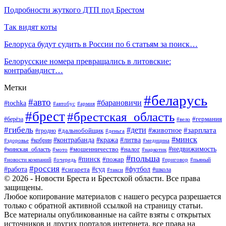
Подробности жуткого ДТП под Брестом
Так видят коты
Белоруса будут судить в России по 6 статьям за поиск…
Белорусские номера превращались в литовские:
контрабандист…
Метки
#беларусь
#авто
#барановичи
#tochka
#автобус
#армия
#брест
#брестская_область
#германия
#берёза
#вело
#гибель
#дети
#животное
#зарплата
#дальнобойщик
#гродно
#деньга
#минск
#контрабанда
#кража
#литва
#кобрин
#здоровье
#медицина
#мошенничество
#налог
#недвижимость
#минская_область
#мото
#наркотик
#польша
#пинск
#пожар
#новости компаний
#приговор
#пьяный
#очередь
#россия
#футбол
#работа
#суд
#сигарета
#школа
#такси
© 2026 - Новости Бреста и Брестской области. Все права
защищены.
Любое копирование материалов с нашего ресурса разрешается
только с обратной активной ссылкой на страницу статьи.
Все материалы опубликованные на сайте взяты с открытых
источников и других порталов интернета, все права на