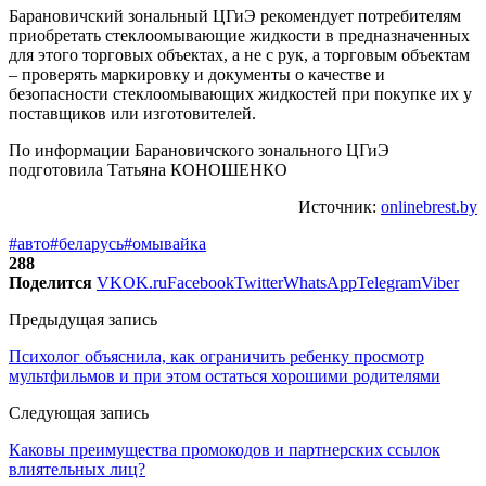
Барановичский зональный ЦГиЭ рекомендует потребителям
приобретать стеклоомывающие жидкости в предназначенных
для этого торговых объектах, а не с рук, а торговым объектам
– проверять маркировку и документы о качестве и
безопасности стеклоомывающих жидкостей при покупке их у
поставщиков или изготовителей.
По информации Барановичского зонального ЦГиЭ
подготовила Татьяна КОНОШЕНКО
Источник:
onlinebrest.by
#авто
#беларусь
#омывайка
288
Поделится
VK
OK.ru
Facebook
Twitter
WhatsApp
Telegram
Viber
Предыдущая запись
Психолог объяснила, как ограничить ребенку просмотр
мультфильмов и при этом остаться хорошими родителями
Следующая запись
Каковы преимущества промокодов и партнерских ссылок
влиятельных лиц?