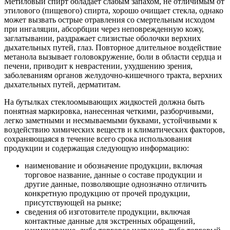
Метиловый спирт обладает слабым запахом, не отличимым от
этилового (пищевого) спирта, хорошо очищает стекла, однако
может вызвать острые отравления со смертельным исходом
при ингаляции, абсорбции через неповрежденную кожу,
заглатывании, раздражает слизистые оболочки верхних
дыхательных путей, глаз. Повторное длительное воздействие
метанола вызывает головокружение, боли в области сердца и
печени, приводит к неврастении, ухудшению зрения,
заболеваниям органов желудочно-кишечного тракта, верхних
дыхательных путей, дерматитам.
На бутылках стеклоомывающих жидкостей должна быть
понятная маркировка, нанесенная четкими, разборчивыми,
легко заметными и несмываемыми буквами, устойчивыми к
воздействию химических веществ и климатических факторов,
сохраняющаяся в течение всего срока использования
продукции и содержащая следующую информацию:
наименование и обозначение продукции, включая
торговое название, данные о составе продукции и
другие данные, позволяющие однозначно отличить
конкретную продукцию от прочей продукции,
присутствующей на рынке;
сведения об изготовителе продукции, включая
контактные данные для экстренных обращений,