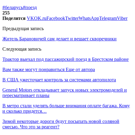
#беларусь
#поезд
255
Поделится
VK
OK.ru
Facebook
Twitter
WhatsApp
Telegram
Viber
Предыдущая запись
Житель Барановичей сам делает и вешает скворечники
Следующая запись
Трактор выехал под пассажирский поезд в Брестском районе
Вам также могут понравиться
Еще от автора
В США ужесточает контроль за системами автопилота
General Motors откладывает запуск новых электромоделей и
пересматривает планы
В метро стали уделять больше внимания оплате багажа. Кому
и сколько придется…
Зимой некоторые дороги будут посыпать новой соляной
смесью. Что это за реагент?