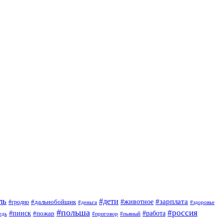
ль
#дети
#животное
#зарплата
#дальнобойщик
#гродно
#деньга
#здоровье
#польша
#россия
#пинск
#работа
#пожар
#приговор
#пьяный
едь