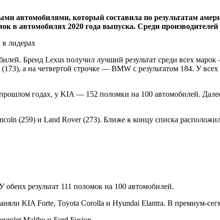
и автомобилями, который составила по результатам американ
мок в автомобилях 2020 года выпуска. Среди производителей
обилей. Бренд Lexus получил лучший результат среди всех маро
ac (173), а на четвертой строчке — BMW с результатом 184. У вс
рошлом годах, у KIA — 152 поломки на 100 автомобилей. Далее в 
oln (259) и Land Rover (273). Ближе к концу списка расположил
обеих результат 111 поломок на 100 автомобилей.
яли KIA Forte, Toyota Corolla и Hyundai Elantra. В премиум-се
rolet Malibu и Ford Fusion.