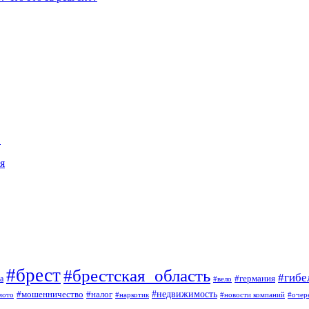
…
я
#брест
#брестская_область
#гибе
#германия
а
#вело
#мошенничество
#налог
#недвижимость
мото
#наркотик
#новости компаний
#очер