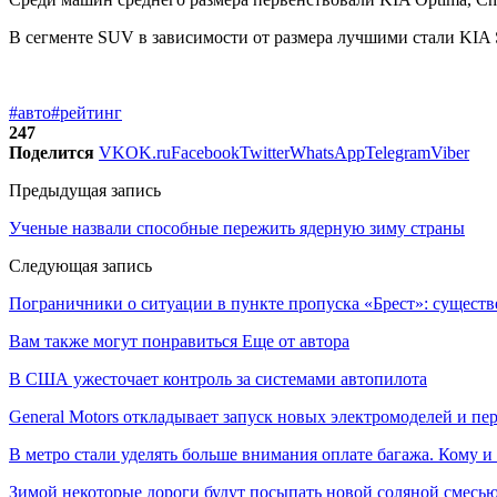
В сегменте SUV в зависимости от размера лучшими стали KIA S
#авто
#рейтинг
247
Поделится
VK
OK.ru
Facebook
Twitter
WhatsApp
Telegram
Viber
Предыдущая запись
Ученые назвали способные пережить ядерную зиму страны
Следующая запись
Пограничники о ситуации в пункте пропуска «Брест»: существ
Вам также могут понравиться
Еще от автора
В США ужесточает контроль за системами автопилота
General Motors откладывает запуск новых электромоделей и пе
В метро стали уделять больше внимания оплате багажа. Кому и
Зимой некоторые дороги будут посыпать новой соляной смесью.