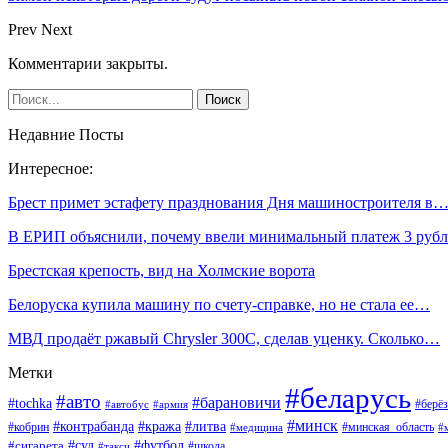
Prev
Next
Комментарии закрыты.
Недавние Посты
Интересное:
Брест примет эстафету празднования Дня машиностроителя в
В ЕРИП объяснили, почему ввели минимальный платеж 3 рубл
Брестская крепость, вид на Холмские ворота
Белоруска купила машину по счету-справке, но не стала ее…
МВД продаёт ржавый Chrysler 300С, сделав уценку. Сколько…
Метки
#беларусь
#авто
#барановичи
#tochka
#берёз
#автобус
#армия
#минск
#контрабанда
#кража
#литва
#кобрин
#минская_область
#медицина
#
#футбол
#суд
#сигарета
#школа
#такси