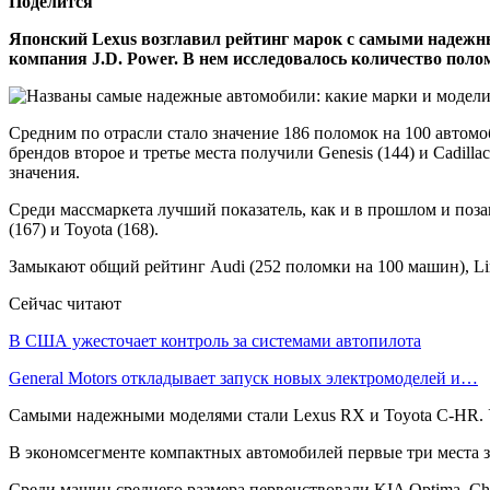
Поделится
Японский Lexus возглавил рейтинг марок с самыми надежным
компания J.D. Power. В нем исследовалось количество поло
Средним по отрасли стало значение 186 поломок на 100 автом
брендов второе и третье места получили Genesis (144) и Cadill
значения.
Среди массмаркета лучший показатель, как и в прошлом и позап
(167) и Toyota (168).
Замыкают общий рейтинг Audi (252 поломки на 100 машин), Linc
Сейчас читают
В США ужесточает контроль за системами автопилота
General Motors откладывает запуск новых электромоделей и…
Самыми надежными моделями стали Lexus RX и Toyota C-HR. У 
В экономсегменте компактных автомобилей первые три места зан
Среди машин среднего размера первенствовали KIA Optima, Chev