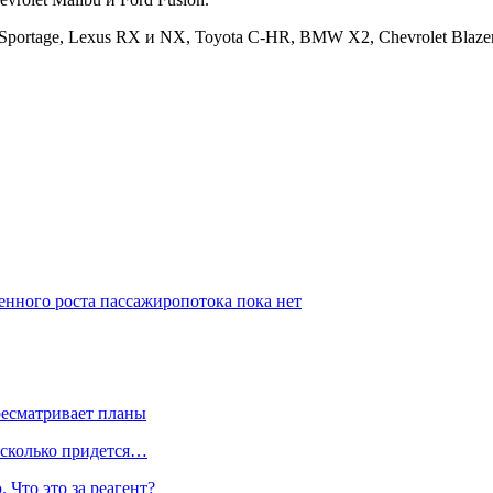
portage, Lexus RX и NX, Toyota C-HR, BMW X2, Chevrolet Blazer
енного роста пассажиропотока пока нет
ресматривает планы
 сколько придется…
 Что это за реагент?