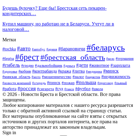
Будешь булочку? Еще бы! Брестская сеть пекарен-
кондитерских…
Купил машину, но работаю не в Беларуси. Учтут ли в
налоговой…
Метки
#беларусь
#авто
#барановичи
#tochka
#автобус
#армия
#брест
#брестская_область
#германия
#берёза
#вело
#гибель
#дети
#животное
#зарплата
#дальнобойщик
#гродно
#деньга
#минск
#контрабанда
#кража
#литва
#кобрин
#здоровье
#медицина
#мошенничество
#налог
#недвижимость
#минская_область
#мото
#наркотик
#польша
#пинск
#пожар
#новости компаний
#приговор
#пьяный
#очередь
#россия
#футбол
#работа
#суд
#сигарета
#школа
#такси
© 2026 - Новости Бреста и Брестской области. Все права
защищены.
Любое копирование материалов с нашего ресурса разрешается
только с обратной активной ссылкой на страницу статьи.
Все материалы опубликованные на сайте взяты с открытых
источников и других порталов интернета, все права на
авторство принадлежат их законным владельцам.
Sign in