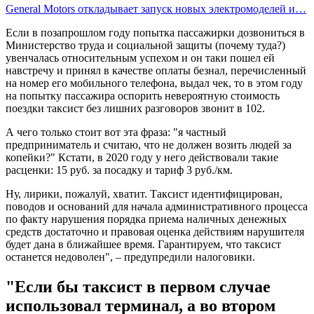
General Motors откладывает запуск новых электромоделей и…
Если в позапрошлом году попытка пассажирки дозвониться в
Министерство труда и социальной защиты (почему туда?)
увенчалась относительным успехом и он таки пошел ей
навстречу и принял в качестве оплаты безнал, перечисленный
на номер его мобильного телефона, выдал чек, то в этом году
на попытку пассажира оспорить невероятную стоимость
поездки таксист без лишних разговоров звонит в 102.
А чего только стоит вот эта фраза: "я частный
предприниматель и считаю, что не должен возить людей за
копейки?" Кстати, в 2020 году у него действовали такие
расценки: 15 руб. за посадку и тариф 3 руб./км.
Ну, лирики, пожалуй, хватит. Таксист идентифицирован,
поводов и оснований для начала административного процесса
по факту нарушения порядка приема наличных денежных
средств достаточно и правовая оценка действиям нарушителя
будет дана в ближайшее время. Гарантируем, что таксист
останется недоволен", – предупредили налоговики.
"Если бы таксист в первом случае
использовал терминал, а во втором