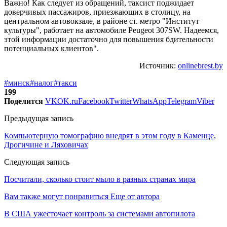
Важно! Как следует из обращений, таксист поджидает
доверчивых пассажиров, приезжающих в столицу, на
центральном автовокзале, в районе ст. метро "Институт
культуры", работает на автомобиле Peugeot 307SW. Надеемся,
этой информации достаточно для повышения бдительности
потенциальных клиентов".
Источник:
onlinebrest.by
#минск
#налог
#такси
199
Поделится
VK
OK.ru
Facebook
Twitter
WhatsApp
Telegram
Viber
Предыдущая запись
Компьютерную томографию внедрят в этом году в Каменце,
Дрогичине и Ляховичах
Следующая запись
Посчитали, сколько стоит мыло в разных странах мира
Вам также могут понравиться
Еще от автора
В США ужесточает контроль за системами автопилота