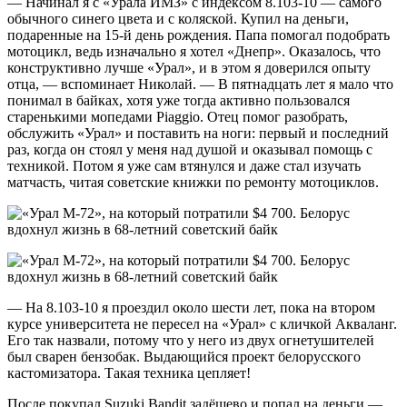
— Начинал я с «Урала ИМЗ» с индексом 8.103-10 — самого
обычного синего цвета и с коляской. Купил на деньги,
подаренные на 15-й день рождения. Папа помогал подобрать
мотоцикл, ведь изначально я хотел «Днепр». Оказалось, что
конструктивно лучше «Урал», и в этом я доверился опыту
отца, — вспоминает Николай. — В пятнадцать лет я мало что
понимал в байках, хотя уже тогда активно пользовался
старенькими мопедами Piaggio. Отец помог разобрать,
обслужить «Урал» и поставить на ноги: первый и последний
раз, когда он стоял у меня над душой и оказывал помощь с
техникой. Потом я уже сам втянулся и даже стал изучать
матчасть, читая советские книжки по ремонту мотоциклов.
— На 8.103-10 я проездил около шести лет, пока на втором
курсе университета не пересел на «Урал» с кличкой Акваланг.
Его так назвали, потому что у него из двух огнетушителей
был сварен бензобак. Выдающийся проект белорусского
кастомизатора. Такая техника цепляет!
После покупал Suzuki Bandit задёшево и попал на деньги —