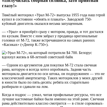
«Получилась сборная солянка, зато приятная
глазу!»
Тяжёлый мотоцикл «Урал М-72» выпуска 1955 года наш герой
купил в состоянии «обнять и плакать». Заводской 750-
кубовый двигатель оказался весьма запущенным.
— «Урал» я приобрёл сразу с мотором, правда, и тот достался
по кускам. Вместе с ним забрал у продавца оригинальные
головки от М-72, также встречавшиеся на самых ранних
«Касиках» («Днепр К-750»).
— Одним из аргументов для покупки М-72 стала свечная
рама, которую я всегда хотел опробовать. Задняя часть
мотоцикла двигается по оси штока, он подпружинен — это не
классический амортизатор. Таких мотоциклов у моих друзей
в юности было по пять-десять: ребята их старательно
разбирали и сдавали на лом.
Когда я подрос — узнал, читая профильные ресурсы, что все
лучшие кастомные байки были именно на этой раме. Свечная
рама действительно классно смотрится — в стиле сороковых-