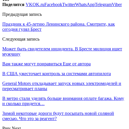
Поделится
VK
OK.ru
Facebook
Twitter
WhatsApp
Telegram
Viber
Предыдущая запись
Праздник к 45-летию Ленинского района. Смотрите, как
сегодня гулял Брест
Следующая запись
Может быть свидетелем инцидента. В Бресте милиция ищет
мужчину
Вам также могут понравиться
Еще от автора
В США ужесточает контроль за системами автопилота
General Motors откладывает запуск новых электромоделей и
пересматривает планы
В метро стали уделять больше внимания оплате багажа. Кому
и сколько придется…
Зимой некоторые дороги будут посыпать новой соляной
смесью. Что это за реагент?
Prev
Next