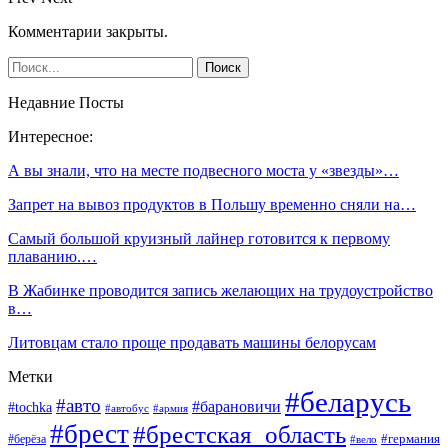
Комментарии закрыты.
Недавние Посты
Интересное:
А вы знали, что на месте подвесного моста у «звезды»…
Запрет на вывоз продуктов в Польшу временно сняли на…
Самый большой круизный лайнер готовится к первому
плаванию.…
В Жабинке проводится запись желающих на трудоустройство
в…
Литовцам стало проще продавать машины белорусам
Метки
#беларусь
#авто
#барановичи
#tochka
#автобус
#армия
#брест
#брестская_область
#германия
#берёза
#вело